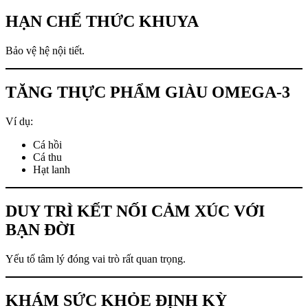
HẠN CHẾ THỨC KHUYA
Bảo vệ hệ nội tiết.
TĂNG THỰC PHẨM GIÀU OMEGA-3
Ví dụ:
Cá hồi
Cá thu
Hạt lanh
DUY TRÌ KẾT NỐI CẢM XÚC VỚI
BẠN ĐỜI
Yếu tố tâm lý đóng vai trò rất quan trọng.
KHÁM SỨC KHỎE ĐỊNH KỲ