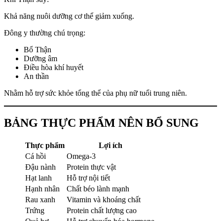
Khả năng nuôi dưỡng cơ thể giảm xuống.
Đông y thường chú trọng:
Bổ Thận
Dưỡng âm
Điều hòa khí huyết
An thần
Nhằm hỗ trợ sức khỏe tổng thể của phụ nữ tuổi trung niên.
BẢNG THỰC PHẨM NÊN BỔ SUNG
Thực phẩm
Lợi ích
Cá hồi
Omega-3
Đậu nành
Protein thực vật
Hạt lanh
Hỗ trợ nội tiết
Hạnh nhân
Chất béo lành mạnh
Rau xanh
Vitamin và khoáng chất
Trứng
Protein chất lượng cao