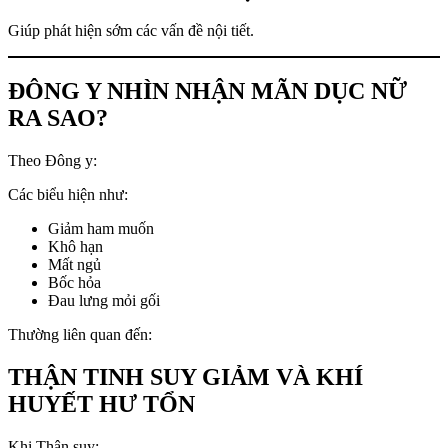
Giúp phát hiện sớm các vấn đề nội tiết.
ĐÔNG Y NHÌN NHẬN MÃN DỤC NỮ
RA SAO?
Theo Đông y:
Các biểu hiện như:
Giảm ham muốn
Khô hạn
Mất ngủ
Bốc hỏa
Đau lưng mỏi gối
Thường liên quan đến:
THẬN TINH SUY GIẢM VÀ KHÍ
HUYẾT HƯ TỔN
Khi Thận suy: