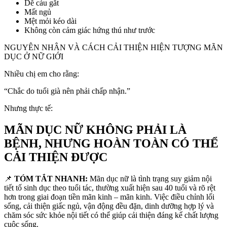
Dễ cáu gắt
Mất ngủ
Mệt mỏi kéo dài
Không còn cảm giác hứng thú như trước
NGUYÊN NHÂN VÀ CÁCH CẢI THIỆN HIỆN TƯỢNG MÃN
DỤC Ở NỮ GIỚI
Nhiều chị em cho rằng:
“Chắc do tuổi già nên phải chấp nhận.”
Nhưng thực tế:
MÃN DỤC NỮ KHÔNG PHẢI LÀ
BỆNH, NHƯNG HOÀN TOÀN CÓ THỂ
CẢI THIỆN ĐƯỢC
📌
TÓM TẮT NHANH:
Mãn dục nữ là tình trạng suy giảm nội
tiết tố sinh dục theo tuổi tác, thường xuất hiện sau 40 tuổi và rõ rệt
hơn trong giai đoạn tiền mãn kinh – mãn kinh. Việc điều chỉnh lối
sống, cải thiện giấc ngủ, vận động đều đặn, dinh dưỡng hợp lý và
chăm sóc sức khỏe nội tiết có thể giúp cải thiện đáng kể chất lượng
cuộc sống.