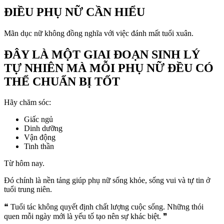
ĐIỀU PHỤ NỮ CẦN HIỂU
Mãn dục nữ không đồng nghĩa với việc đánh mất tuổi xuân.
ĐÂY LÀ MỘT GIAI ĐOẠN SINH LÝ
TỰ NHIÊN MÀ MỖI PHỤ NỮ ĐỀU CÓ
THỂ CHUẨN BỊ TỐT
Hãy chăm sóc:
Giấc ngủ
Dinh dưỡng
Vận động
Tinh thần
Từ hôm nay.
Đó chính là nền tảng giúp phụ nữ sống khỏe, sống vui và tự tin ở
tuổi trung niên.
❝ Tuổi tác không quyết định chất lượng cuộc sống. Những thói
quen mỗi ngày mới là yếu tố tạo nên sự khác biệt. ❞