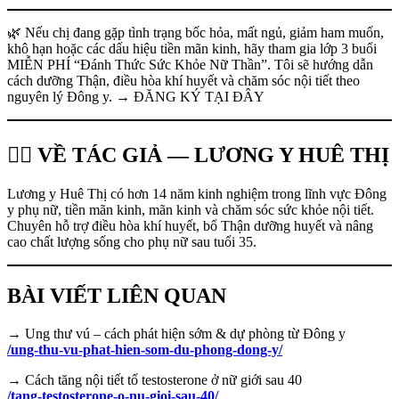
🌿 Nếu chị đang gặp tình trạng bốc hỏa, mất ngủ, giảm ham muốn,
khô hạn hoặc các dấu hiệu tiền mãn kinh, hãy tham gia lớp 3 buổi
MIỄN PHÍ “Đánh Thức Sức Khỏe Nữ Thần”. Tôi sẽ hướng dẫn
cách dưỡng Thận, điều hòa khí huyết và chăm sóc nội tiết theo
nguyên lý Đông y. → ĐĂNG KÝ TẠI ĐÂY
👩‍⚕️ VỀ TÁC GIẢ — LƯƠNG Y HUÊ THỊ
Lương y Huê Thị có hơn 14 năm kinh nghiệm trong lĩnh vực Đông
y phụ nữ, tiền mãn kinh, mãn kinh và chăm sóc sức khỏe nội tiết.
Chuyên hỗ trợ điều hòa khí huyết, bổ Thận dưỡng huyết và nâng
cao chất lượng sống cho phụ nữ sau tuổi 35.
BÀI VIẾT LIÊN QUAN
→ Ung thư vú – cách phát hiện sớm & dự phòng từ Đông y
/ung-thu-vu-phat-hien-som-du-phong-dong-y/
→ Cách tăng nội tiết tố testosterone ở nữ giới sau 40
/tang-testosterone-o-nu-gioi-sau-40/