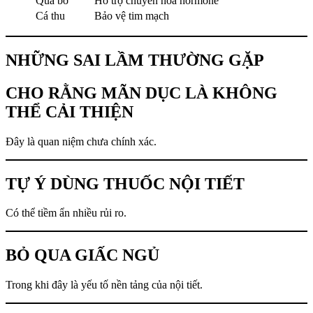
Quả bơ
Hỗ trợ chuyển hóa hormone
Cá thu
Bảo vệ tim mạch
NHỮNG SAI LẦM THƯỜNG GẶP
CHO RẰNG MÃN DỤC LÀ KHÔNG
THỂ CẢI THIỆN
Đây là quan niệm chưa chính xác.
TỰ Ý DÙNG THUỐC NỘI TIẾT
Có thể tiềm ẩn nhiều rủi ro.
BỎ QUA GIẤC NGỦ
Trong khi đây là yếu tố nền tảng của nội tiết.