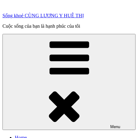
Chuyển
đến
Sống khoẻ CÙNG LƯƠNG Y HUÊ THỊ
phần
nội
Cuộc sống của bạn là hạnh phúc của tôi
dung
Menu
Home