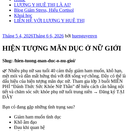
LƯƠNG Y HUÊ THỊ LÀ AI?
Blog Giảm Stress, Hiểu Cortisol
Khoá học
LIÊN HỆ VỚI LƯƠNG Y HUÊ THỊ
Đăng
Tháng 5 4, 2026
Tháng 6 6, 2026
bởi
huenguyenvn
trong
HIỆN TƯỢNG MÃN DỤC Ở NỮ GIỚI
Slug:
/hien-tuong-man-duc-o-nu-gioi/
🌿 Nhiều phụ nữ sau tuổi 40 cảm thấy giảm ham muốn, khô hạn,
mệt mỏi và dần mất hứng thú với đời sống vợ chồng. Đây có thể là
dấu hiệu của hiện tượng mãn dục nữ. Tham gia lớp 3 buổi MIỄN
PHÍ “Đánh Thức Sức Khỏe Nữ Thần” để hiểu cách cân bằng nội
tiết và chăm sóc sức khỏe phụ nữ tuổi trung niên → Đăng ký TẠI
ĐÂY
Bạn có đang gặp những tình trạng sau?
Giảm ham muốn tình dục
Khô âm đạo
Đau khi quan hệ