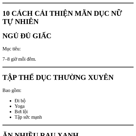
10 CÁCH CẢI THIỆN MÃN DỤC NỮ
TỰ NHIÊN
NGỦ ĐỦ GIẤC
Mục tiêu:
7–8 giờ mỗi đêm.
TẬP THỂ DỤC THƯỜNG XUYÊN
Bao gồm:
Đi bộ
Yoga
Bơi lội
Tập sức mạnh
ĂN NHIỀU RAU XANH