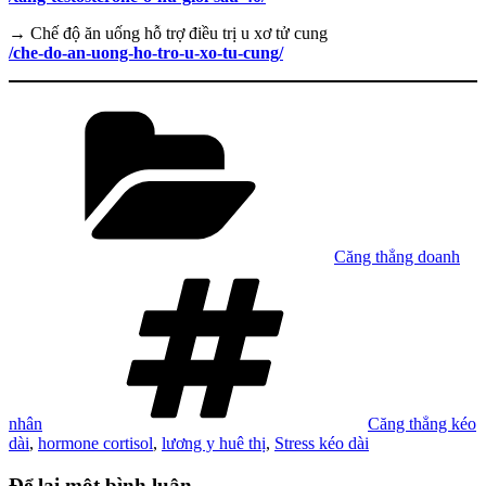
→ Chế độ ăn uống hỗ trợ điều trị u xơ tử cung
/che-do-an-uong-ho-tro-u-xo-tu-cung/
Danh
mục
Căng thẳng doanh
Tag
nhân
Căng thẳng kéo
dài
,
hormone cortisol
,
lương y huê thị
,
Stress kéo dài
Để lại một bình luận