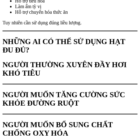
Hỗ trợ tiêu hóa
Làm ấm tỳ vị
Hỗ trợ chuyển hóa thức ăn
Tuy nhiên cần sử dụng đúng liều lượng.
NHỮNG AI CÓ THỂ SỬ DỤNG HẠT
ĐU ĐỦ?
NGƯỜI THƯỜNG XUYÊN ĐẦY HƠI
KHÓ TIÊU
NGƯỜI MUỐN TĂNG CƯỜNG SỨC
KHỎE ĐƯỜNG RUỘT
NGƯỜI MUỐN BỔ SUNG CHẤT
CHỐNG OXY HÓA