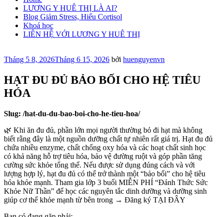
LƯƠNG Y HUÊ THỊ LÀ AI?
Blog Giảm Stress, Hiểu Cortisol
Khoá học
LIÊN HỆ VỚI LƯƠNG Y HUÊ THỊ
Đăng
Tháng 5 8, 2026
Tháng 6 15, 2026
bởi
huenguyenvn
trong
HẠT ĐU ĐỦ BẢO BỐI CHO HỆ TIÊU
HÓA
Slug: /hat-du-du-bao-boi-cho-he-tieu-hoa/
🌿 Khi ăn đu đủ, phần lớn mọi người thường bỏ đi hạt mà không
biết rằng đây là một nguồn dưỡng chất tự nhiên rất giá trị. Hạt đu đủ
chứa nhiều enzyme, chất chống oxy hóa và các hoạt chất sinh học
có khả năng hỗ trợ tiêu hóa, bảo vệ đường ruột và góp phần tăng
cường sức khỏe tổng thể. Nếu được sử dụng đúng cách và với
lượng hợp lý, hạt đu đủ có thể trở thành một “bảo bối” cho hệ tiêu
hóa khỏe mạnh. Tham gia lớp 3 buổi MIỄN PHÍ “Đánh Thức Sức
Khỏe Nữ Thần” để học các nguyên tắc dinh dưỡng và dưỡng sinh
giúp cơ thể khỏe mạnh từ bên trong → Đăng ký TẠI ĐÂY
Bạn có đang gặp phải: