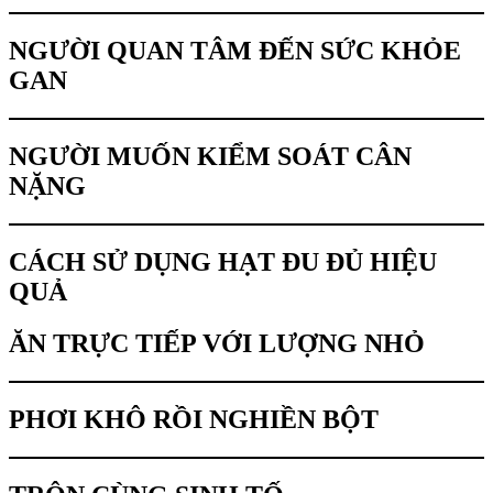
NGƯỜI QUAN TÂM ĐẾN SỨC KHỎE
GAN
NGƯỜI MUỐN KIỂM SOÁT CÂN
NẶNG
CÁCH SỬ DỤNG HẠT ĐU ĐỦ HIỆU
QUẢ
ĂN TRỰC TIẾP VỚI LƯỢNG NHỎ
PHƠI KHÔ RỒI NGHIỀN BỘT