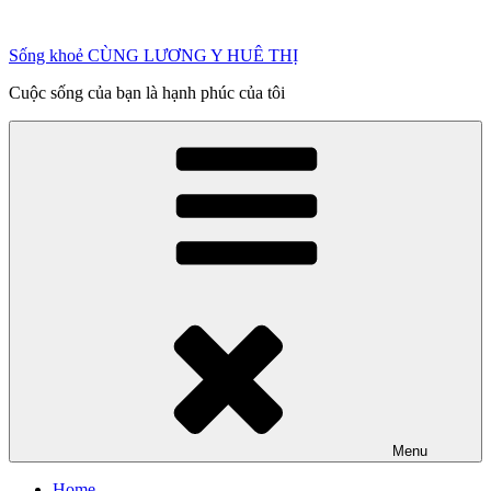
Chuyển
đến
Sống khoẻ CÙNG LƯƠNG Y HUÊ THỊ
phần
nội
Cuộc sống của bạn là hạnh phúc của tôi
dung
Menu
Home