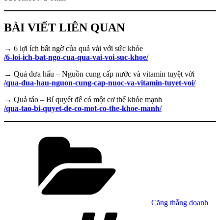
BÀI VIẾT LIÊN QUAN
→ 6 lợi ích bất ngờ của quả vải với sức khỏe
/6-loi-ich-bat-ngo-cua-qua-vai-voi-suc-khoe/
→ Quả dưa hấu – Nguồn cung cấp nước và vitamin tuyệt vời
/qua-dua-hau-nguon-cung-cap-nuoc-va-vitamin-tuyet-voi/
→ Quả táo – Bí quyết để có một cơ thể khỏe mạnh
/qua-tao-bi-quyet-de-co-mot-co-the-khoe-manh/
Danh
mục
Căng thẳng doanh
Tag