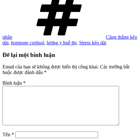
nhân
Căng thẳng kéo
dài
,
hormone cortisol
,
lương y huê thị
,
Stress kéo dài
Để lại một bình luận
Email của bạn sẽ không được hiển thị công khai.
Các trường bắt
buộc được đánh dấu
*
Bình luận
*
Tên
*