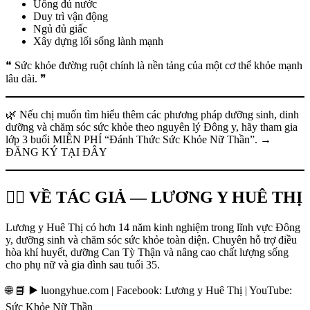
Uống đủ nước
Duy trì vận động
Ngủ đủ giấc
Xây dựng lối sống lành mạnh
❝ Sức khỏe đường ruột chính là nền tảng của một cơ thể khỏe mạnh
lâu dài. ❞
🌿 Nếu chị muốn tìm hiểu thêm các phương pháp dưỡng sinh, dinh
dưỡng và chăm sóc sức khỏe theo nguyên lý Đông y, hãy tham gia
lớp 3 buổi MIỄN PHÍ “Đánh Thức Sức Khỏe Nữ Thần”. →
ĐĂNG KÝ TẠI ĐÂY
👩‍⚕️ VỀ TÁC GIẢ — LƯƠNG Y HUÊ THỊ
Lương y Huê Thị có hơn 14 năm kinh nghiệm trong lĩnh vực Đông
y, dưỡng sinh và chăm sóc sức khỏe toàn diện. Chuyên hỗ trợ điều
hòa khí huyết, dưỡng Can Tỳ Thận và nâng cao chất lượng sống
cho phụ nữ và gia đình sau tuổi 35.
🌐 📘 ▶️ luongyhue.com | Facebook: Lương y Huê Thị | YouTube:
Sức Khỏe Nữ Thần