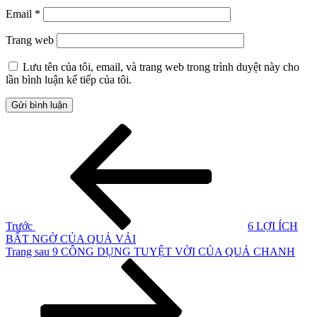
Email
*
Trang web
Lưu tên của tôi, email, và trang web trong trình duyệt này cho
lần bình luận kế tiếp của tôi.
Điều
Bài
cũ
hướng
hơn
bài
viết
Trước
6 LỢI ÍCH
BẤT NGỜ CỦA QUẢ VẢI
Bài
Trang sau
9 CÔNG DỤNG TUYỆT VỜI CỦA QUẢ CHANH
tiếp
theo