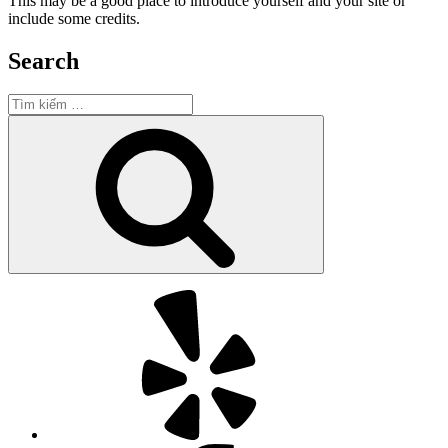
This may be a good place to introduce yourself and your site or
include some credits.
Search
Tìm
kiếm:
Tìm
kiếm
Yelp