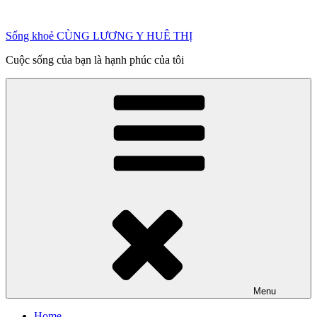
Chuyển
đến
Sống khoẻ CÙNG LƯƠNG Y HUÊ THỊ
phần
nội
Cuộc sống của bạn là hạnh phúc của tôi
dung
Menu
Home