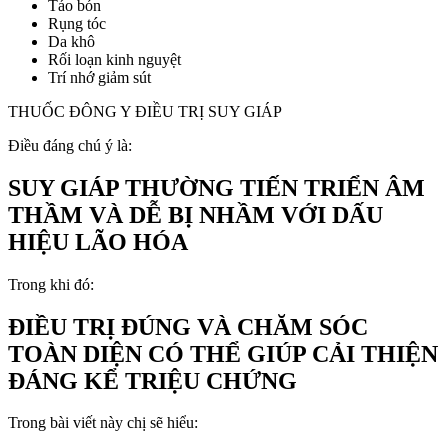
Táo bón
Rụng tóc
Da khô
Rối loạn kinh nguyệt
Trí nhớ giảm sút
THUỐC ĐÔNG Y ĐIỀU TRỊ SUY GIÁP
Điều đáng chú ý là:
SUY GIÁP THƯỜNG TIẾN TRIỂN ÂM
THẦM VÀ DỄ BỊ NHẦM VỚI DẤU
HIỆU LÃO HÓA
Trong khi đó:
ĐIỀU TRỊ ĐÚNG VÀ CHĂM SÓC
TOÀN DIỆN CÓ THỂ GIÚP CẢI THIỆN
ĐÁNG KỂ TRIỆU CHỨNG
Trong bài viết này chị sẽ hiểu: