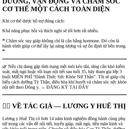
DƯỠNG, VẬN ĐỘNG VÀ CHĂM SÓC
CƠ THỂ MỘT CÁCH TOÀN DIỆN
Khi cơ thể được hỗ trợ đúng cách:
Khả năng phục hồi và thích nghi sẽ tốt hơn rất nhiều.
❝ Chăm sóc suy giáp không chỉ là cân bằng hormone. Đó còn là
hành trình giúp cơ thể lấy lại năng lượng và sự ổn định từ bên trong.
❞
🌿 Nếu chị đang gặp tình trạng mệt mỏi kéo dài, tăng cân khó kiểm
soát, mất ngủ hoặc rối loạn nội tiết sau tuổi 35, hãy tham gia lớp 3
buổi MIỄN PHÍ “Đánh Thức Sức Khỏe Nữ Thần”. Tôi sẽ giúp chị
hiểu cách dưỡng Tỳ Thận, điều hòa khí huyết và chăm sóc sức khỏe
nội tiết theo Đông y. → ĐĂNG KÝ TẠI ĐÂY
👩‍⚕️ VỀ TÁC GIẢ — LƯƠNG Y HUÊ THỊ
Lương y Huê Thị có hơn 14 năm kinh nghiệm đồng hành cùng phụ
nữ trong các vấn đề nội tiết, tuyến giáp, mất ngủ, tiền mãn kinh và
sức khỏe tuổi trung niên. Chuyên về điều hòa Can Tỳ Thận, dưỡng