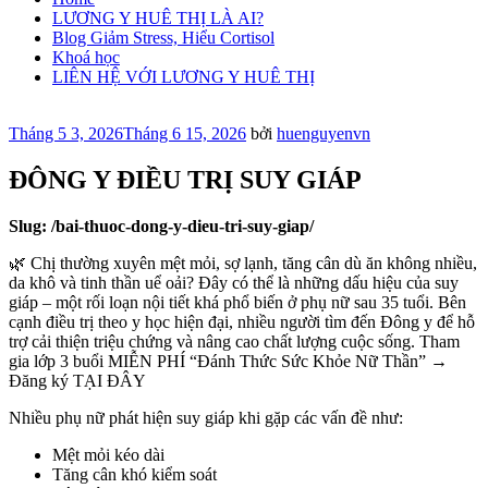
LƯƠNG Y HUÊ THỊ LÀ AI?
Blog Giảm Stress, Hiểu Cortisol
Khoá học
LIÊN HỆ VỚI LƯƠNG Y HUÊ THỊ
Đăng
Tháng 5 3, 2026
Tháng 6 15, 2026
bởi
huenguyenvn
trong
ĐÔNG Y ĐIỀU TRỊ SUY GIÁP
Slug: /bai-thuoc-dong-y-dieu-tri-suy-giap/
🌿 Chị thường xuyên mệt mỏi, sợ lạnh, tăng cân dù ăn không nhiều,
da khô và tinh thần uể oải? Đây có thể là những dấu hiệu của suy
giáp – một rối loạn nội tiết khá phổ biến ở phụ nữ sau 35 tuổi. Bên
cạnh điều trị theo y học hiện đại, nhiều người tìm đến Đông y để hỗ
trợ cải thiện triệu chứng và nâng cao chất lượng cuộc sống. Tham
gia lớp 3 buổi MIỄN PHÍ “Đánh Thức Sức Khỏe Nữ Thần” →
Đăng ký TẠI ĐÂY
Nhiều phụ nữ phát hiện suy giáp khi gặp các vấn đề như:
Mệt mỏi kéo dài
Tăng cân khó kiểm soát