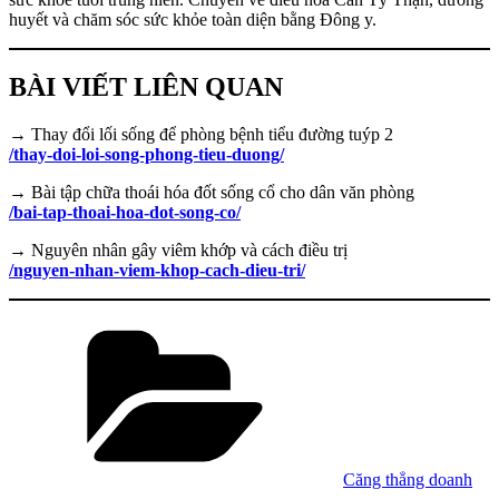
huyết và chăm sóc sức khỏe toàn diện bằng Đông y.
BÀI VIẾT LIÊN QUAN
→ Thay đổi lối sống để phòng bệnh tiểu đường tuýp 2
/thay-doi-loi-song-phong-tieu-duong/
→ Bài tập chữa thoái hóa đốt sống cổ cho dân văn phòng
/bai-tap-thoai-hoa-dot-song-co/
→ Nguyên nhân gây viêm khớp và cách điều trị
/nguyen-nhan-viem-khop-cach-dieu-tri/
Danh
mục
Căng thẳng doanh
Tag