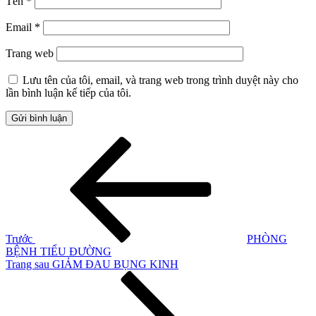
Tên
*
Email
*
Trang web
Lưu tên của tôi, email, và trang web trong trình duyệt này cho
lần bình luận kế tiếp của tôi.
Điều
Bài
cũ
hướng
hơn
bài
viết
Trước
PHÒNG
BỆNH TIỂU ĐƯỜNG
Bài
Trang sau
GIẢM ĐAU BỤNG KINH
tiếp
theo