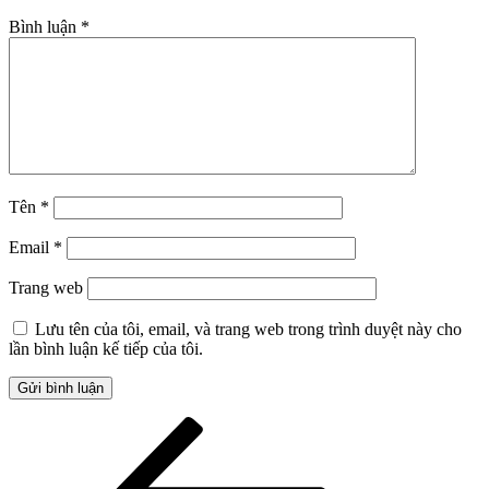
Bình luận
*
Tên
*
Email
*
Trang web
Lưu tên của tôi, email, và trang web trong trình duyệt này cho
lần bình luận kế tiếp của tôi.
Điều
Bài
cũ
hướng
hơn