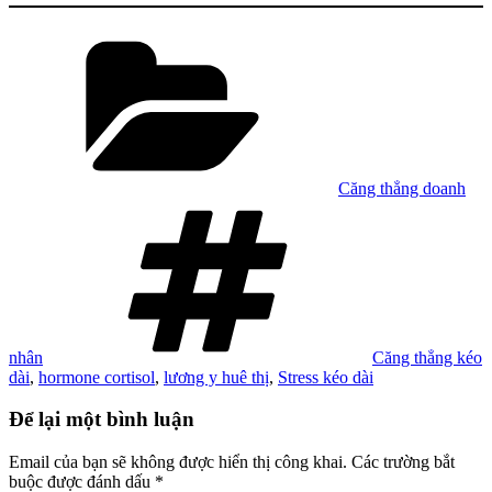
Danh
mục
Căng thẳng doanh
Tag
nhân
Căng thẳng kéo
dài
,
hormone cortisol
,
lương y huê thị
,
Stress kéo dài
Để lại một bình luận
Email của bạn sẽ không được hiển thị công khai.
Các trường bắt
buộc được đánh dấu
*