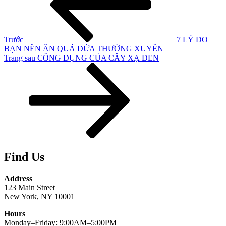
bài
viết
Trước
7 LÝ DO
BẠN NÊN ĂN QUẢ DỨA THƯỜNG XUYÊN
Bài
Trang sau
CÔNG DỤNG CỦA CÂY XẠ ĐEN
tiếp
theo
Find Us
Address
123 Main Street
New York, NY 10001
Hours
Monday–Friday: 9:00AM–5:00PM