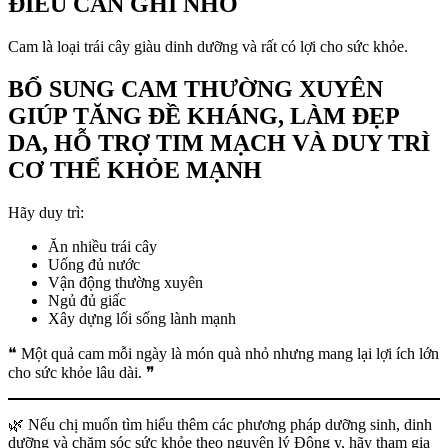
ĐIỀU CẦN GHI NHỚ
Cam là loại trái cây giàu dinh dưỡng và rất có lợi cho sức khỏe.
BỔ SUNG CAM THƯỜNG XUYÊN
GIÚP TĂNG ĐỀ KHÁNG, LÀM ĐẸP
DA, HỖ TRỢ TIM MẠCH VÀ DUY TRÌ
CƠ THỂ KHỎE MẠNH
Hãy duy trì:
Ăn nhiều trái cây
Uống đủ nước
Vận động thường xuyên
Ngủ đủ giấc
Xây dựng lối sống lành mạnh
❝ Một quả cam mỗi ngày là món quà nhỏ nhưng mang lại lợi ích lớn
cho sức khỏe lâu dài. ❞
🌿 Nếu chị muốn tìm hiểu thêm các phương pháp dưỡng sinh, dinh
dưỡng và chăm sóc sức khỏe theo nguyên lý Đông y, hãy tham gia