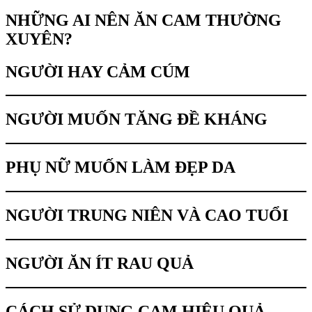
NHỮNG AI NÊN ĂN CAM THƯỜNG
XUYÊN?
NGƯỜI HAY CẢM CÚM
NGƯỜI MUỐN TĂNG ĐỀ KHÁNG
PHỤ NỮ MUỐN LÀM ĐẸP DA
NGƯỜI TRUNG NIÊN VÀ CAO TUỔI
NGƯỜI ĂN ÍT RAU QUẢ
CÁCH SỬ DỤNG CAM HIỆU QUẢ