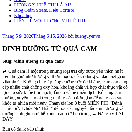
LƯƠNG Y HUÊ THỊ LÀ AI?
Blog Giảm Stress, Hiểu Cortisol
Khoá học
LIÊN HỆ VỚI LƯƠNG Y HUÊ THỊ
Đăng
Tháng 5 9, 2026
Tháng 6 15, 2026
bởi
huenguyenvn
trong
DINH DƯỠNG TỪ QUẢ CAM
Slug: /dinh-duong-tu-qua-cam/
🌿 Quả cam là một trong những loại trái cây được yêu thích nhất
trên thế giới nhờ hương vị thơm ngon, dễ sử dụng và đặc biệt giàu
vitamin C. Không chỉ giúp tăng cường sức đề kháng, cam còn cung
cấp nhiều chất chống oxy hóa, khoáng chất và hợp chất thực vật có
lợi cho sức khỏe tim mạch, làn da và hệ miễn dịch. Bổ sung cam
thường xuyên là một trong những cách đơn giản để nâng cao sức
khỏe tự nhiên mỗi ngày. Tham gia lớp 3 buổi MIỄN PHÍ “Đánh
Thức Sức Khỏe Nữ Thần” để học các nguyên tắc dinh dưỡng và
dưỡng sinh giúp cơ thể khỏe mạnh từ bên trong → Đăng ký TẠI
ĐÂY
Bạn có đang gặp phải: