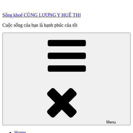
Chuyển
đến
Sống khoẻ CÙNG LƯƠNG Y HUÊ THỊ
phần
nội
Cuộc sống của bạn là hạnh phúc của tôi
dung
Menu
Home