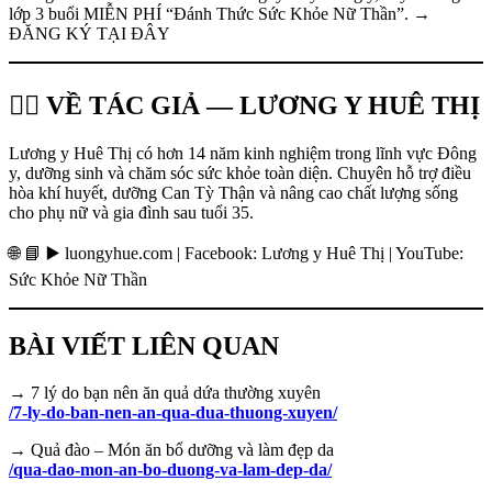
lớp 3 buổi MIỄN PHÍ “Đánh Thức Sức Khỏe Nữ Thần”. →
ĐĂNG KÝ TẠI ĐÂY
👩‍⚕️ VỀ TÁC GIẢ — LƯƠNG Y HUÊ THỊ
Lương y Huê Thị có hơn 14 năm kinh nghiệm trong lĩnh vực Đông
y, dưỡng sinh và chăm sóc sức khỏe toàn diện. Chuyên hỗ trợ điều
hòa khí huyết, dưỡng Can Tỳ Thận và nâng cao chất lượng sống
cho phụ nữ và gia đình sau tuổi 35.
🌐 📘 ▶️ luongyhue.com | Facebook: Lương y Huê Thị | YouTube:
Sức Khỏe Nữ Thần
BÀI VIẾT LIÊN QUAN
→ 7 lý do bạn nên ăn quả dứa thường xuyên
/7-ly-do-ban-nen-an-qua-dua-thuong-xuyen/
→ Quả đào – Món ăn bổ dưỡng và làm đẹp da
/qua-dao-mon-an-bo-duong-va-lam-dep-da/