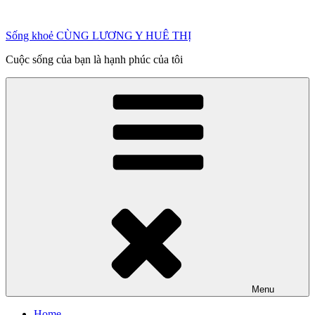
Chuyển
đến
Sống khoẻ CÙNG LƯƠNG Y HUÊ THỊ
phần
nội
Cuộc sống của bạn là hạnh phúc của tôi
dung
Menu
Home