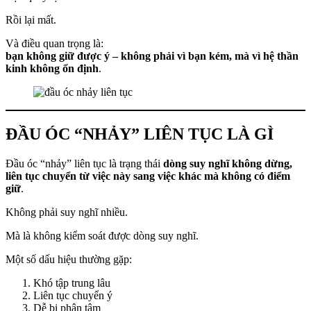
Rồi lại mất.
Và điều quan trọng là:
bạn không giữ được ý – không phải vì bạn kém, mà vì hệ thần
kinh không ổn định
.
ĐẦU ÓC “NHẢY” LIÊN TỤC LÀ GÌ
Đầu óc “nhảy” liên tục là trạng thái
dòng suy nghĩ không dừng,
liên tục chuyển từ việc này sang việc khác mà không có điểm
giữ
.
Không phải suy nghĩ nhiều.
Mà là không kiểm soát được dòng suy nghĩ.
Một số dấu hiệu thường gặp:
Khó tập trung lâu
Liên tục chuyển ý
Dễ bị phân tâm