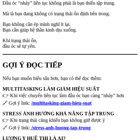
Đầu óc “nhảy” liên tục không phải là bạn thiếu tập trung.
Mà là bạn đang không có trạng thái ổn định bên trong.
Bạn không cần ép mình nghĩ ít lại.
Bạn cần giúp hệ thần kinh dịu xuống.
Khi trạng thái ổn,
đầu óc sẽ tự yên.
GỢI Ý ĐỌC TIẾP
Nếu bạn muốn hiểu sâu hơn, bạn có thể đọc thêm:
MULTITASKING LÀM GIẢM HIỆU SUẤT
👉 Khi việc chuyển liên tục làm đầu óc bạn càng “nhảy” hơn
🔗 Gợi ý link:
/multitasking-giam-hieu-suat
STRESS ẢNH HƯỞNG KHẢ NĂNG TẬP TRUNG
👉 Khi trạng thái căng khiến bạn không giữ được ý
🔗 Gợi ý link:
/stress-anh-huong-tap-trung
LƯƠNG Y HUÊ THỊ LÀ AI?