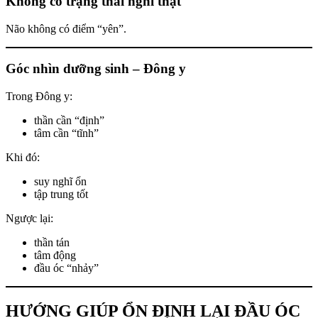
Không có trạng thái nghỉ thật
Não không có điểm “yên”.
Góc nhìn dưỡng sinh – Đông y
Trong Đông y:
thần cần “định”
tâm cần “tĩnh”
Khi đó:
suy nghĩ ổn
tập trung tốt
Ngược lại:
thần tán
tâm động
đầu óc “nhảy”
HƯỚNG GIÚP ỔN ĐỊNH LẠI ĐẦU ÓC