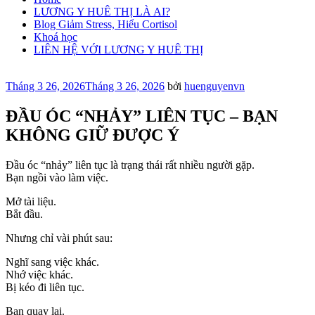
LƯƠNG Y HUÊ THỊ LÀ AI?
Blog Giảm Stress, Hiểu Cortisol
Khoá học
LIÊN HỆ VỚI LƯƠNG Y HUÊ THỊ
Đăng
Tháng 3 26, 2026
Tháng 3 26, 2026
bởi
huenguyenvn
trong
ĐẦU ÓC “NHẢY” LIÊN TỤC – BẠN
KHÔNG GIỮ ĐƯỢC Ý
Đầu óc “nhảy” liên tục là trạng thái rất nhiều người gặp.
Bạn ngồi vào làm việc.
Mở tài liệu.
Bắt đầu.
Nhưng chỉ vài phút sau:
Nghĩ sang việc khác.
Nhớ việc khác.
Bị kéo đi liên tục.
Bạn quay lại.