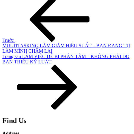
Điều
cũ
hướng
hơn
bài
viết
Trước
MULTITASKING LÀM GIẢM HIỆU SUẤT – BẠN ĐANG TỰ
LÀM MÌNH CHẬM LẠI
Bài
Trang sau
LÀM VIỆC DỄ BỊ PHÂN TÂM – KHÔNG PHẢI DO
tiếp
BẠN THIẾU KỶ LUẬT
theo
Find Us
Address