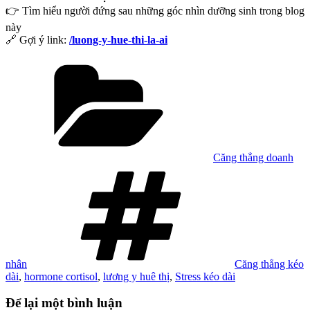
👉 Tìm hiểu người đứng sau những góc nhìn dưỡng sinh trong blog
này
🔗 Gợi ý link:
/luong-y-hue-thi-la-ai
Danh
mục
Căng thẳng doanh
Tag
nhân
Căng thẳng kéo
dài
,
hormone cortisol
,
lương y huê thị
,
Stress kéo dài
Để lại một bình luận