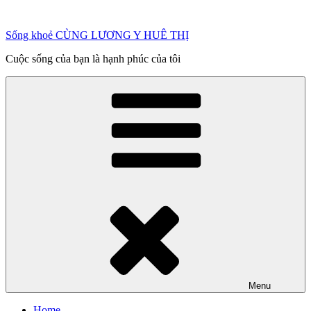
Chuyển
đến
Sống khoẻ CÙNG LƯƠNG Y HUÊ THỊ
phần
nội
Cuộc sống của bạn là hạnh phúc của tôi
dung
Menu
Home