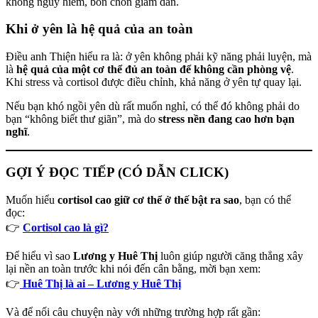
không nguy hiểm, bồn chồn giảm dần.
Khi ở yên là hệ quả của an toàn
Điều anh Thiện hiểu ra là: ở yên không phải kỹ năng phải luyện, mà
là
hệ quả của một cơ thể đủ an toàn để không cần phòng vệ
.
Khi stress và cortisol được điều chỉnh, khả năng ở yên tự quay lại.
Nếu bạn khó ngồi yên dù rất muốn nghỉ, có thể đó không phải do
bạn “không biết thư giãn”, mà do
stress nền đang cao hơn bạn
nghĩ
.
GỢI Ý ĐỌC TIẾP (CÓ DẪN CLICK)
Muốn hiểu
cortisol cao giữ cơ thể ở thế bật ra sao
, bạn có thể
đọc:
👉
Cortisol cao là gì?
Để hiểu vì sao
Lương y Huê Thị
luôn giúp người căng thẳng xây
lại nền an toàn trước khi nói đến cân bằng, mời bạn xem:
👉
Huê Thị là ai – Lương y Huê Thị
Và để nối câu chuyện này với những trường hợp rất gần: