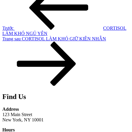
bài
viết
Trước
CORTISOL
LÀM KHÓ NGỦ YÊN
Bài
Trang sau
CORTISOL LÀM KHÓ GIỮ KIÊN NHẪN
tiếp
theo
Find Us
Address
123 Main Street
New York, NY 10001
Hours