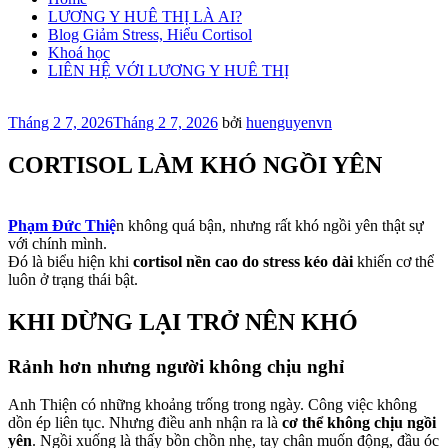
LƯƠNG Y HUÊ THỊ LÀ AI?
Blog Giảm Stress, Hiểu Cortisol
Khoá học
LIÊN HỆ VỚI LƯƠNG Y HUÊ THỊ
Đăng
Tháng 2 7, 2026
Tháng 2 7, 2026
bởi
huenguyenvn
trong
CORTISOL LÀM KHÓ NGỒI YÊN
Phạm Đức Thiệ
n không quá bận, nhưng rất khó ngồi yên thật sự
với chính mình.
Đó là biểu hiện khi
cortisol nền cao do stress kéo dài
khiến cơ thể
luôn ở trạng thái bật.
KHI DỪNG LẠI TRỞ NÊN KHÓ
Rảnh hơn nhưng người không chịu nghỉ
Anh Thiện có những khoảng trống trong ngày. Công việc không
dồn ép liên tục. Nhưng điều anh nhận ra là
cơ thể không chịu ngồi
yên
. Ngồi xuống là thấy bồn chồn nhẹ, tay chân muốn động, đầu óc