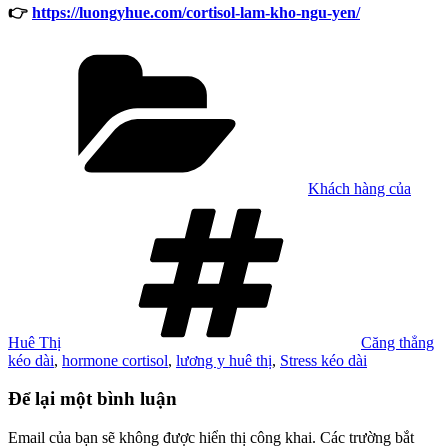
👉
https://luongyhue.com/cortisol-lam-kho-ngu-yen/
Danh
mục
Khách hàng của
Tag
Huê Thị
Căng thẳng
kéo dài
,
hormone cortisol
,
lương y huê thị
,
Stress kéo dài
Để lại một bình luận
Email của bạn sẽ không được hiển thị công khai.
Các trường bắt