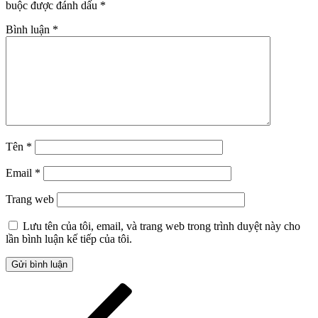
buộc được đánh dấu
*
Bình luận
*
Tên
*
Email
*
Trang web
Lưu tên của tôi, email, và trang web trong trình duyệt này cho
lần bình luận kế tiếp của tôi.
Điều
Bài
cũ
hướng
hơn