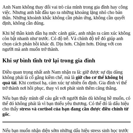
Anh Nam không thay đổi vai trò của mình trong gia đình hay công
việc. Nhưng anh bắt đầu tạo ra những khoảng lặng nhỏ cho bản
thân. Những khoảnh khắc không cần phản ứng, không cần quyết
định, không cần đúng.
Khi hệ thần kinh dần hạ mức cảnh giác, anh nhận ra cảm xúc không
còn bật nhanh như trước. Có độ trễ. Và chính độ trễ đó giúp anh
chọn cách phản hồi khác đi. Dịu hơn. Chậm hơn. Đúng với con
người mà anh muốn trở thành.
Khi sự bình tĩnh trở lại trong gia đình
Điều quan trọng nhất anh Nam nhận ra là: giữ được sự dịu dàng
không phải là cố gắng kiềm chế, mà là
giữ cho cơ thể không bị
quá tải
. Khi cortisol hạ, cảm xúc tự nhiên ổn định. Gia đình vì thế
trở thành nơi hồi phục, thay vì nơi phát sinh thêm căng thẳng.
Nếu bạn thấy mình dễ cáu gắt với người thân dù không hề muốn, có
thể đó không phải là vì bạn thiếu yêu thương. Có thể đó là dấu hiệu
cho thấy
stress và cortisol của bạn đang cần được điều chỉnh từ
gốc
.
Nếu bạn muốn nhận diện sớm những dấu hiệu stress sinh học trước