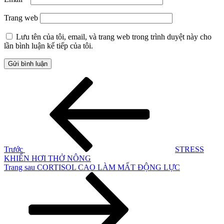
Trang web
Lưu tên của tôi, email, và trang web trong trình duyệt này cho
lần bình luận kế tiếp của tôi.
Điều
Bài
cũ
hướng
hơn
bài
viết
Trước
STRESS
KHIẾN HƠI THỞ NÔNG
Bài
Trang sau
CORTISOL CAO LÀM MẤT ĐỘNG LỰC
tiếp
theo