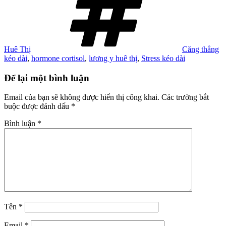
Huê Thị
Căng thẳng
kéo dài
,
hormone cortisol
,
lương y huê thị
,
Stress kéo dài
Để lại một bình luận
Email của bạn sẽ không được hiển thị công khai.
Các trường bắt
buộc được đánh dấu
*
Bình luận
*
Tên
*
Email
*