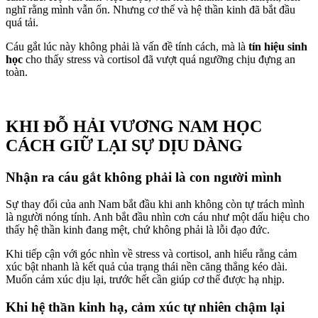
nghĩ rằng mình vẫn ổn. Nhưng cơ thể và hệ thần kinh đã bắt đầu
quá tải.
Cáu gắt lúc này không phải là vấn đề tính cách, mà là
tín hiệu sinh
học
cho thấy stress và cortisol đã vượt quá ngưỡng chịu đựng an
toàn.
KHI ĐỖ HẢI VƯƠNG NAM HỌC
CÁCH GIỮ LẠI SỰ DỊU DÀNG
Nhận ra cáu gắt không phải là con người mình
Sự thay đổi của anh Nam bắt đầu khi anh không còn tự trách mình
là người nóng tính. Anh bắt đầu nhìn cơn cáu như một dấu hiệu cho
thấy hệ thần kinh đang mệt, chứ không phải là lỗi đạo đức.
Khi tiếp cận với góc nhìn về stress và cortisol, anh hiểu rằng cảm
xúc bật nhanh là kết quả của trạng thái nền căng thẳng kéo dài.
Muốn cảm xúc dịu lại, trước hết cần giúp cơ thể được hạ nhịp.
Khi hệ thần kinh hạ, cảm xúc tự nhiên chậm lại