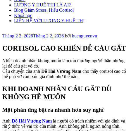
LƯƠNG Y HUÊ THỊ LÀ AI?
Blog Giảm Stress, Hiểu Cortisol
Khoá học
LIÊN HỆ VỚI LƯƠNG Y HUÊ THỊ
Đăng
Tháng 2 2, 2026
Tháng 2 2, 2026
bởi
huenguyenvn
trong
CORTISOL CAO KHIẾN DỄ CÁU GẮT
Nhiều doanh nhân không muốn làm tổn thương người thân nhưng
lại dễ cáu gắt vô cớ.
Câu chuyện của anh
Đỗ Hải Vương Nam
cho thấy cortisol cao có
thể phá vỡ cảm xúc gia đình như thế nào.
KHI DOANH NHÂN CÁU GẮT DÙ
KHÔNG HỀ MUỐN
Một phản ứng bật ra nhanh hơn suy nghĩ
Anh
Đỗ Hải Vương Nam
là người có trách nhiệm với gia đình và
rất ý thức về vai trò của mình. Anh không phải người nóng tính,