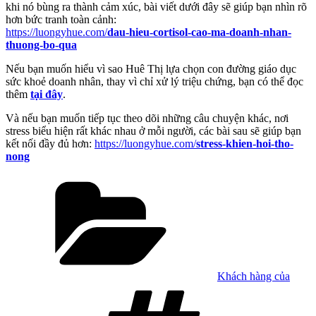
khi nó bùng ra thành cảm xúc, bài viết dưới đây sẽ giúp bạn nhìn rõ
hơn bức tranh toàn cảnh:
https://luongyhue.com/
dau-hieu-cortisol-cao-ma-doanh-nhan-
thuong-bo-qua
Nếu bạn muốn hiểu vì sao Huê Thị lựa chọn con đường giáo dục
sức khoẻ doanh nhân, thay vì chỉ xử lý triệu chứng, bạn có thể đọc
thêm
tại đây
.
Và nếu bạn muốn tiếp tục theo dõi những câu chuyện khác, nơi
stress biểu hiện rất khác nhau ở mỗi người, các bài sau sẽ giúp bạn
kết nối đầy đủ hơn:
https://luongyhue.com/
stress-khien-hoi-tho-
nong
Danh
mục
Khách hàng của
Tag