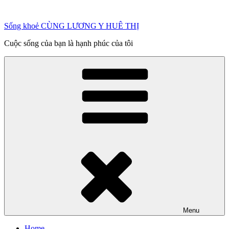
Chuyển
đến
Sống khoẻ CÙNG LƯƠNG Y HUÊ THỊ
phần
nội
Cuộc sống của bạn là hạnh phúc của tôi
dung
Menu
Home