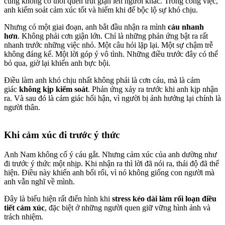
cũng không có thói quen trút giận lên người khác. Trong công việc,
anh kiểm soát cảm xúc tốt và hiếm khi để bộc lộ sự khó chịu.
Nhưng có một giai đoạn, anh bắt đầu nhận ra mình
cáu nhanh
hơn
. Không phải cơn giận lớn. Chỉ là những phản ứng bật ra rất
nhanh trước những việc nhỏ. Một câu hỏi lặp lại. Một sự chậm trễ
không đáng kể. Một lời góp ý vô tình. Những điều trước đây có thể
bỏ qua, giờ lại khiến anh bực bội.
Điều làm anh khó chịu nhất không phải là cơn cáu, mà là cảm
giác
không kịp kiểm soát
. Phản ứng xảy ra trước khi anh kịp nhận
ra. Và sau đó là cảm giác hối hận, vì người bị ảnh hưởng lại chính là
người thân.
Khi cảm xúc đi trước ý thức
Anh Nam không cố ý cáu gắt. Nhưng cảm xúc của anh dường như
đi trước ý thức một nhịp. Khi nhận ra thì lời đã nói ra, thái độ đã thể
hiện. Điều này khiến anh bối rối, vì nó không giống con người mà
anh vẫn nghĩ về mình.
Đây là biểu hiện rất điển hình khi
stress kéo dài làm rối loạn điều
tiết cảm xúc
, đặc biệt ở những người quen giữ vững hình ảnh và
trách nhiệm.