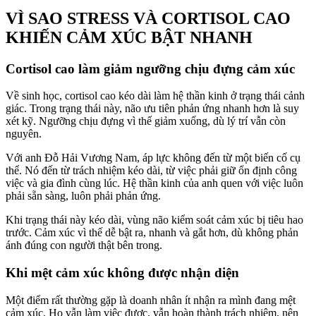
VÌ SAO STRESS VÀ CORTISOL CAO
KHIẾN CẢM XÚC BẬT NHANH
Cortisol cao làm giảm ngưỡng chịu đựng cảm xúc
Về sinh học, cortisol cao kéo dài làm hệ thần kinh ở trạng thái cảnh
giác. Trong trạng thái này, não ưu tiên phản ứng nhanh hơn là suy
xét kỹ. Ngưỡng chịu đựng vì thế giảm xuống, dù lý trí vẫn còn
nguyên.
Với anh Đỗ Hải Vương Nam, áp lực không đến từ một biến cố cụ
thể. Nó đến từ trách nhiệm kéo dài, từ việc phải giữ ổn định công
việc và gia đình cùng lúc. Hệ thần kinh của anh quen với việc luôn
phải sẵn sàng, luôn phải phản ứng.
Khi trạng thái này kéo dài, vùng não kiểm soát cảm xúc bị tiêu hao
trước. Cảm xúc vì thế dễ bật ra, nhanh và gắt hơn, dù không phản
ánh đúng con người thật bên trong.
Khi mệt cảm xúc không được nhận diện
Một điểm rất thường gặp là doanh nhân ít nhận ra mình đang mệt
cảm xúc. Họ vẫn làm việc được, vẫn hoàn thành trách nhiệm, nên