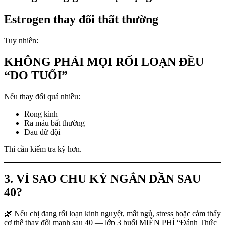
Estrogen thay đổi thất thường
Tuy nhiên:
KHÔNG PHẢI MỌI RỐI LOẠN ĐỀU
“DO TUỔI”
Nếu thay đổi quá nhiều:
Rong kinh
Ra máu bất thường
Đau dữ dội
Thì cần kiểm tra kỹ hơn.
3. VÌ SAO CHU KỲ NGẮN DẦN SAU
40?
🌿 Nếu chị đang rối loạn kinh nguyệt, mất ngủ, stress hoặc cảm thấy
cơ thể thay đổi mạnh sau 40 — lớp 3 buổi MIỄN PHÍ “Đánh Thức