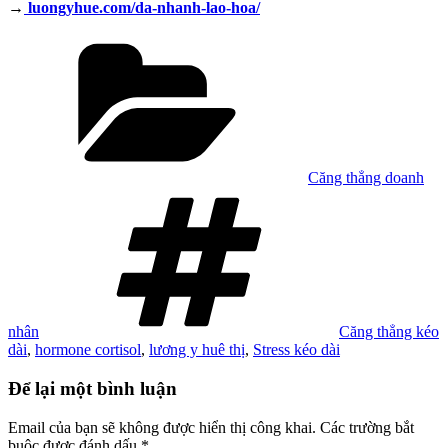
→
luongyhue.com/da-nhanh-lao-hoa/
Danh
mục
Căng thẳng doanh
Tag
nhân
Căng thẳng kéo
dài
,
hormone cortisol
,
lương y huê thị
,
Stress kéo dài
Để lại một bình luận
Email của bạn sẽ không được hiển thị công khai.
Các trường bắt
buộc được đánh dấu
*