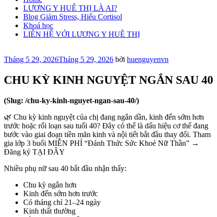
LƯƠNG Y HUÊ THỊ LÀ AI?
Blog Giảm Stress, Hiểu Cortisol
Khoá học
LIÊN HỆ VỚI LƯƠNG Y HUÊ THỊ
Đăng
Tháng 5 29, 2026
Tháng 5 29, 2026
bởi
huenguyenvn
trong
CHU KỲ KINH NGUYỆT NGẮN SAU 40
(Slug: /chu-ky-kinh-nguyet-ngan-sau-40/)
🌿 Chu kỳ kinh nguyệt của chị đang ngắn dần, kinh đến sớm hơn
trước hoặc rối loạn sau tuổi 40? Đây có thể là dấu hiệu cơ thể đang
bước vào giai đoạn tiền mãn kinh và nội tiết bắt đầu thay đổi. Tham
gia lớp 3 buổi MIỄN PHÍ “Đánh Thức Sức Khoẻ Nữ Thần” →
Đăng ký TẠI ĐÂY
Nhiều phụ nữ sau 40 bắt đầu nhận thấy:
Chu kỳ ngắn hơn
Kinh đến sớm hơn trước
Có tháng chỉ 21–24 ngày
Kinh thất thường