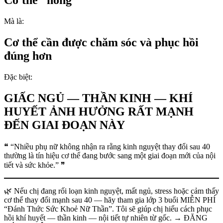
Cơ thể “hỏng”
Mà là:
Cơ thể cần được chăm sóc và phục hồi
đúng hơn
Đặc biệt:
GIẤC NGỦ — THẦN KINH — KHÍ
HUYẾT ẢNH HƯỞNG RẤT MẠNH
ĐẾN GIAI ĐOẠN NÀY
❝ “Nhiều phụ nữ không nhận ra rằng kinh nguyệt thay đổi sau 40
thường là tín hiệu cơ thể đang bước sang một giai đoạn mới của nội
tiết và sức khỏe.” ❞
🌿 Nếu chị đang rối loạn kinh nguyệt, mất ngủ, stress hoặc cảm thấy
cơ thể thay đổi mạnh sau 40 — hãy tham gia lớp 3 buổi MIỄN PHÍ
“Đánh Thức Sức Khoẻ Nữ Thần”. Tôi sẽ giúp chị hiểu cách phục
hồi khí huyết — thần kinh — nội tiết tự nhiên từ gốc. → ĐĂNG