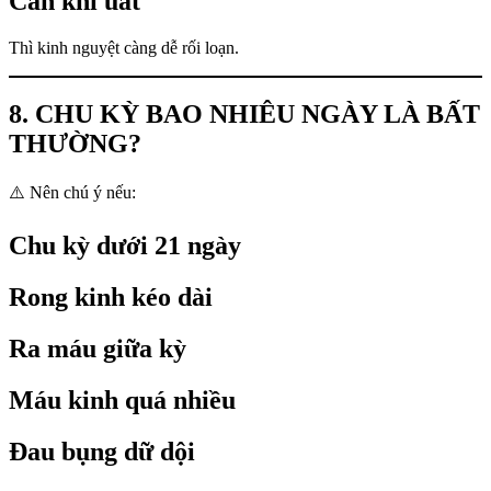
Can khí uất
Thì kinh nguyệt càng dễ rối loạn.
8. CHU KỲ BAO NHIÊU NGÀY LÀ BẤT
THƯỜNG?
⚠️ Nên chú ý nếu:
Chu kỳ dưới 21 ngày
Rong kinh kéo dài
Ra máu giữa kỳ
Máu kinh quá nhiều
Đau bụng dữ dội