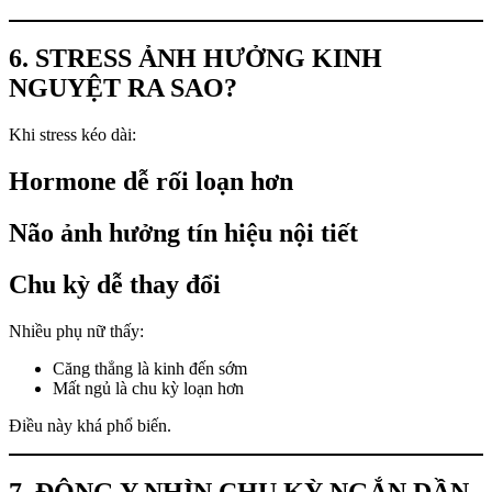
6. STRESS ẢNH HƯỞNG KINH
NGUYỆT RA SAO?
Khi stress kéo dài:
Hormone dễ rối loạn hơn
Não ảnh hưởng tín hiệu nội tiết
Chu kỳ dễ thay đổi
Nhiều phụ nữ thấy:
Căng thẳng là kinh đến sớm
Mất ngủ là chu kỳ loạn hơn
Điều này khá phổ biến.
7. ĐÔNG Y NHÌN CHU KỲ NGẮN DẦN