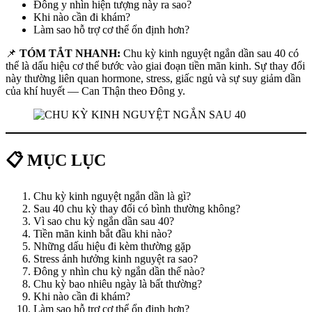
Đông y nhìn hiện tượng này ra sao?
Khi nào cần đi khám?
Làm sao hỗ trợ cơ thể ổn định hơn?
📌
TÓM TẮT NHANH:
Chu kỳ kinh nguyệt ngắn dần sau 40 có
thể là dấu hiệu cơ thể bước vào giai đoạn tiền mãn kinh. Sự thay đổi
này thường liên quan hormone, stress, giấc ngủ và sự suy giảm dần
của khí huyết — Can Thận theo Đông y.
📋 MỤC LỤC
Chu kỳ kinh nguyệt ngắn dần là gì?
Sau 40 chu kỳ thay đổi có bình thường không?
Vì sao chu kỳ ngắn dần sau 40?
Tiền mãn kinh bắt đầu khi nào?
Những dấu hiệu đi kèm thường gặp
Stress ảnh hưởng kinh nguyệt ra sao?
Đông y nhìn chu kỳ ngắn dần thế nào?
Chu kỳ bao nhiêu ngày là bất thường?
Khi nào cần đi khám?
Làm sao hỗ trợ cơ thể ổn định hơn?