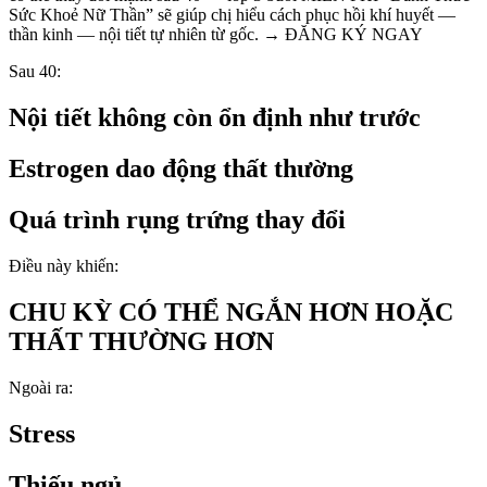
Sức Khoẻ Nữ Thần” sẽ giúp chị hiểu cách phục hồi khí huyết —
thần kinh — nội tiết tự nhiên từ gốc. → ĐĂNG KÝ NGAY
Sau 40:
Nội tiết không còn ổn định như trước
Estrogen dao động thất thường
Quá trình rụng trứng thay đổi
Điều này khiến:
CHU KỲ CÓ THỂ NGẮN HƠN HOẶC
THẤT THƯỜNG HƠN
Ngoài ra:
Stress
Thiếu ngủ