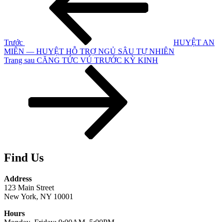
bài
viết
Trước
HUYỆT AN
MIÊN — HUYỆT HỖ TRỢ NGỦ SÂU TỰ NHIÊN
Bài
Trang sau
CĂNG TỨC VÚ TRƯỚC KỲ KINH
tiếp
theo
Find Us
Address
123 Main Street
New York, NY 10001
Hours