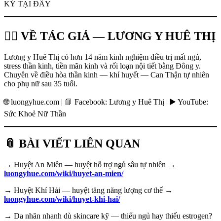
KÝ TẠI ĐÂY
👩‍⚕️ VỀ TÁC GIẢ — LƯƠNG Y HUÊ THỊ
Lương y Huê Thị có hơn 14 năm kinh nghiệm điều trị mất ngủ,
stress thần kinh, tiền mãn kinh và rối loạn nội tiết bằng Đông y.
Chuyên về điều hòa thần kinh — khí huyết — Can Thận tự nhiên
cho phụ nữ sau 35 tuổi.
🌐 luongyhue.com | 📘 Facebook: Lương y Huê Thị | ▶️ YouTube:
Sức Khoẻ Nữ Thần
📎 BÀI VIẾT LIÊN QUAN
→ Huyệt An Miên — huyệt hỗ trợ ngủ sâu tự nhiên →
luongyhue.com/wiki/huyet-an-mien/
→ Huyệt Khí Hải — huyệt tăng năng lượng cơ thể →
luongyhue.com/wiki/huyet-khi-hai/
→ Da nhăn nhanh dù skincare kỹ — thiếu ngủ hay thiếu estrogen?