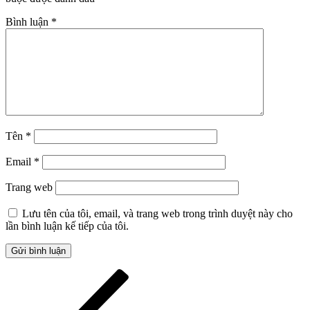
Bình luận
*
Tên
*
Email
*
Trang web
Lưu tên của tôi, email, và trang web trong trình duyệt này cho
lần bình luận kế tiếp của tôi.
Điều
Bài
cũ
hướng
hơn