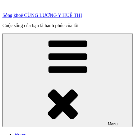
Chuyển
đến
Sống khoẻ CÙNG LƯƠNG Y HUÊ THỊ
phần
nội
Cuộc sống của bạn là hạnh phúc của tôi
dung
Menu
Home