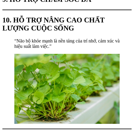
10. HỖ TRỢ NÂNG CAO CHẤT
LƯỢNG CUỘC SỐNG
“Não bộ khỏe mạnh là nền tảng của trí nhớ, cảm xúc và
hiệu suất làm việc.”