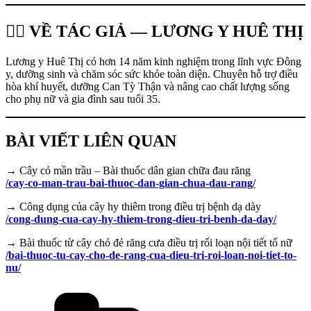
👩‍⚕️ VỀ TÁC GIẢ — LƯƠNG Y HUÊ THỊ
Lương y Huê Thị có hơn 14 năm kinh nghiệm trong lĩnh vực Đông
y, dưỡng sinh và chăm sóc sức khỏe toàn diện. Chuyên hỗ trợ điều
hòa khí huyết, dưỡng Can Tỳ Thận và nâng cao chất lượng sống
cho phụ nữ và gia đình sau tuổi 35.
BÀI VIẾT LIÊN QUAN
→ Cây cỏ mần trầu – Bài thuốc dân gian chữa đau răng
/cay-co-man-trau-bai-thuoc-dan-gian-chua-dau-rang/
→ Công dụng của cây hy thiêm trong điều trị bệnh dạ dày
/cong-dung-cua-cay-hy-thiem-trong-dieu-tri-benh-da-day/
→ Bài thuốc từ cây chó đẻ răng cưa điều trị rối loạn nội tiết tố nữ
/bai-thuoc-tu-cay-cho-de-rang-cua-dieu-tri-roi-loan-noi-tiet-to-
nu/
Danh
mục