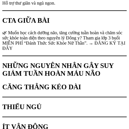
Hỗ trợ thư giãn và ngủ ngon.
CTA GIỮA BÀI
🌿 Muốn học cách dưỡng não, tăng cường tuần hoàn và chăm sóc
sức khỏe toàn diện theo nguyên lý Đông y? Tham gia lớp 3 buổi
MIỄN PHÍ “Đánh Thức Sức Khỏe Nữ Thần”. → ĐĂNG KÝ TẠI
ĐÂY
NHỮNG NGUYÊN NHÂN GÂY SUY
GIẢM TUẦN HOÀN MÁU NÃO
CĂNG THẲNG KÉO DÀI
THIẾU NGỦ
ÍT VẬN ĐỘNG