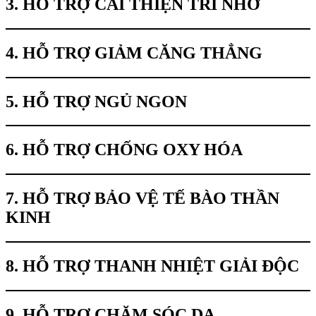
3. HỖ TRỢ CẢI THIỆN TRÍ NHỚ
4. HỖ TRỢ GIẢM CĂNG THẲNG
5. HỖ TRỢ NGỦ NGON
6. HỖ TRỢ CHỐNG OXY HÓA
7. HỖ TRỢ BẢO VỆ TẾ BÀO THẦN
KINH
8. HỖ TRỢ THANH NHIỆT GIẢI ĐỘC
9. HỖ TRỢ CHĂM SÓC DA