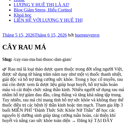
LƯƠNG Y HUÊ THỊ LÀ AI?
Blog Giảm Stress, Hiểu Cortisol
Khoá học
LIÊN HỆ VỚI LƯƠNG Y HUÊ THỊ
Đăng
Tháng 5 15, 2026
Tháng 6 15, 2026
bởi
huenguyenvn
trong
CÂY RAU MÁ
Slug:
/cay-rau-ma-bai-thuoc-dan-gian/
🌿
Rau má là loại thảo dược quen thuộc trong đời sống người Việt,
được sử dụng từ hàng trăm năm nay như một vị thuốc thanh nhiệt,
giải độc và hỗ trợ tăng cường sức khỏe. Trong y học cổ truyền, rau
má còn được xem là dược liệu giúp hoạt huyết, hỗ trợ tuần hoàn
máu và cải thiện chức năng thần kinh. Nhiều người sử dụng rau má
nhằm hỗ trợ giảm đau đầu, căng thẳng và tăng khả năng tập trung.
Tuy nhiên, rau má chỉ mang tính hỗ trợ sức khỏe và không thay thế
thuốc điều trị các bệnh lý thần kinh hoặc tim mạch. Tham gia lớp 3
buổi MIỄN PHÍ “Đánh Thức Sức Khỏe Nữ Thần” để học các
nguyên lý dưỡng sinh giúp tăng cường tuần hoàn, cải thiện khí
huyết và nâng cao sức khỏe toàn diện → Đăng ký TẠI ĐÂY