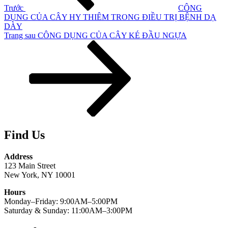
Trước
CÔNG
DỤNG CỦA CÂY HY THIÊM TRONG ĐIỀU TRỊ BỆNH DẠ
DÀY
Bài
Trang sau
CÔNG DỤNG CỦA CÂY KÉ ĐẦU NGỰA
tiếp
theo
Find Us
Address
123 Main Street
New York, NY 10001
Hours
Monday–Friday: 9:00AM–5:00PM
Saturday & Sunday: 11:00AM–3:00PM