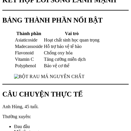
KẾT HỢP LỐI SỐNG LÀNH MẠNH
BẢNG THÀNH PHẦN NỔI BẬT
Thành phần
Vai trò
Asiaticoside
Hoạt chất sinh học quan trọng
Madecassoside
Hỗ trợ bảo vệ tế bào
Flavonoid
Chống oxy hóa
Vitamin C
Tăng cường miễn dịch
Polyphenol
Bảo vệ cơ thể
CÂU CHUYỆN THỰC TẾ
Anh Hùng, 45 tuổi.
Thường xuyên:
Đau đầu