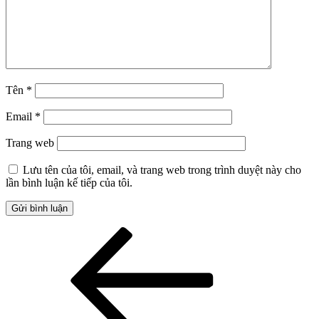
Tên
*
Email
*
Trang web
Lưu tên của tôi, email, và trang web trong trình duyệt này cho
lần bình luận kế tiếp của tôi.
Điều
Bài
cũ
hướng
hơn
bài
viết