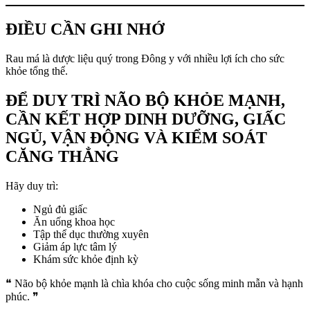
ĐIỀU CẦN GHI NHỚ
Rau má là dược liệu quý trong Đông y với nhiều lợi ích cho sức
khỏe tổng thể.
ĐỂ DUY TRÌ NÃO BỘ KHỎE MẠNH,
CẦN KẾT HỢP DINH DƯỠNG, GIẤC
NGỦ, VẬN ĐỘNG VÀ KIỂM SOÁT
CĂNG THẲNG
Hãy duy trì:
Ngủ đủ giấc
Ăn uống khoa học
Tập thể dục thường xuyên
Giảm áp lực tâm lý
Khám sức khỏe định kỳ
❝ Não bộ khỏe mạnh là chìa khóa cho cuộc sống minh mẫn và hạnh
phúc. ❞