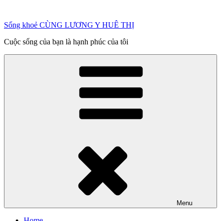
Chuyển
đến
Sống khoẻ CÙNG LƯƠNG Y HUÊ THỊ
phần
nội
Cuộc sống của bạn là hạnh phúc của tôi
dung
Menu
Home