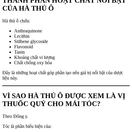
THÀNH PHẦN HOẠT CHẤT NỔI BẬT
CỦA HÀ THỦ Ô
Hà thủ ô chứa:
Anthraquinone
Lecithin
Stilbene glycoside
Flavonoid
Tanin
Khoáng chất vi lượng
Chất chống oxy hóa
Đây là những hoạt chất góp phần tạo nên giá trị nổi bật của dược
liệu này.
VÌ SAO HÀ THỦ Ô ĐƯỢC XEM LÀ VỊ
THUỐC QUÝ CHO MÁI TÓC?
Theo Đông y.
Tóc là phần biểu hiện của: