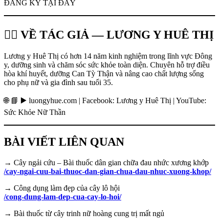
ĐĂNG KÝ TẠI ĐÂY
👩‍⚕️ VỀ TÁC GIẢ — LƯƠNG Y HUÊ THỊ
Lương y Huê Thị có hơn 14 năm kinh nghiệm trong lĩnh vực Đông
y, dưỡng sinh và chăm sóc sức khỏe toàn diện. Chuyên hỗ trợ điều
hòa khí huyết, dưỡng Can Tỳ Thận và nâng cao chất lượng sống
cho phụ nữ và gia đình sau tuổi 35.
🌐 📘 ▶️ luongyhue.com | Facebook: Lương y Huê Thị | YouTube:
Sức Khỏe Nữ Thần
BÀI VIẾT LIÊN QUAN
→ Cây ngải cứu – Bài thuốc dân gian chữa đau nhức xương khớp
/cay-ngai-cuu-bai-thuoc-dan-gian-chua-dau-nhuc-xuong-khop/
→ Công dụng làm đẹp của cây lô hội
/cong-dung-lam-dep-cua-cay-lo-hoi/
→ Bài thuốc từ cây trinh nữ hoàng cung trị mất ngủ