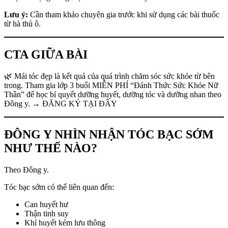
Lưu ý:
Cần tham khảo chuyên gia trước khi sử dụng các bài thuốc
từ hà thủ ô.
CTA GIỮA BÀI
🌿 Mái tóc đẹp là kết quả của quá trình chăm sóc sức khỏe từ bên
trong. Tham gia lớp 3 buổi MIỄN PHÍ “Đánh Thức Sức Khỏe Nữ
Thần” để học bí quyết dưỡng huyết, dưỡng tóc và dưỡng nhan theo
Đông y. → ĐĂNG KÝ TẠI ĐÂY
ĐÔNG Y NHÌN NHẬN TÓC BẠC SỚM
NHƯ THẾ NÀO?
Theo Đông y.
Tóc bạc sớm có thể liên quan đến:
Can huyết hư
Thận tinh suy
Khí huyết kém lưu thông