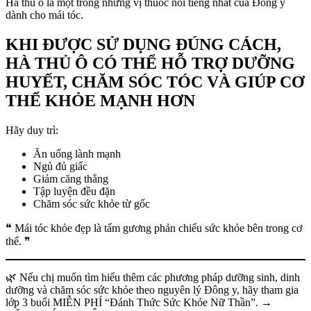
Hà thủ ô là một trong những vị thuốc nổi tiếng nhất của Đông y
dành cho mái tóc.
KHI ĐƯỢC SỬ DỤNG ĐÚNG CÁCH,
HÀ THỦ Ô CÓ THỂ HỖ TRỢ DƯỠNG
HUYẾT, CHĂM SÓC TÓC VÀ GIÚP CƠ
THỂ KHỎE MẠNH HƠN
Hãy duy trì:
Ăn uống lành mạnh
Ngủ đủ giấc
Giảm căng thẳng
Tập luyện đều đặn
Chăm sóc sức khỏe từ gốc
❝ Mái tóc khỏe đẹp là tấm gương phản chiếu sức khỏe bên trong cơ
thể. ❞
🌿 Nếu chị muốn tìm hiểu thêm các phương pháp dưỡng sinh, dinh
dưỡng và chăm sóc sức khỏe theo nguyên lý Đông y, hãy tham gia
lớp 3 buổi MIỄN PHÍ “Đánh Thức Sức Khỏe Nữ Thần”. →