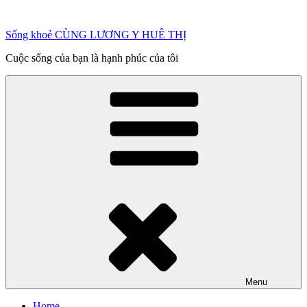
Chuyển
đến
Sống khoẻ CÙNG LƯƠNG Y HUÊ THỊ
phần
nội
Cuộc sống của bạn là hạnh phúc của tôi
dung
Menu
Home