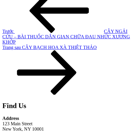
hướng
hơn
bài
viết
Trước
CÂY NGẢI
CỨU – BÀI THUỐC DÂN GIAN CHỮA ĐAU NHỨC XƯƠNG
KHỚP
Bài
Trang sau
CÂY BẠCH HOA XÀ THIỆT THẢO
tiếp
theo
Find Us
Address
123 Main Street
New York, NY 10001