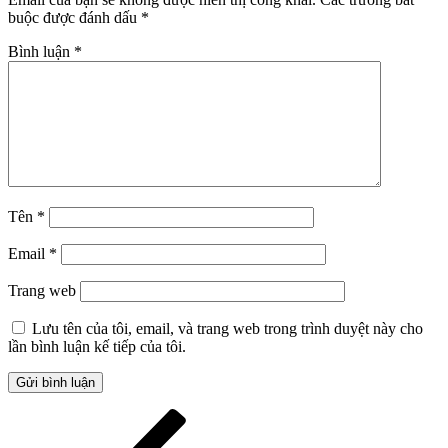
buộc được đánh dấu
*
Bình luận
*
Tên
*
Email
*
Trang web
Lưu tên của tôi, email, và trang web trong trình duyệt này cho
lần bình luận kế tiếp của tôi.
Điều
Bài
cũ