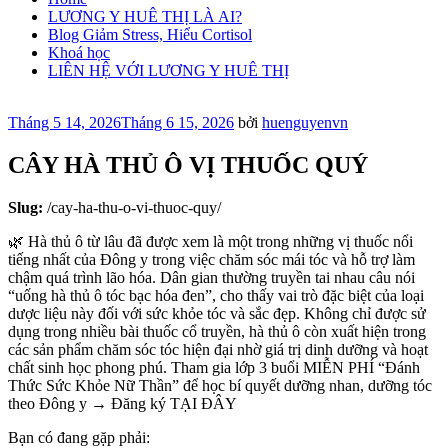
LƯƠNG Y HUÊ THỊ LÀ AI?
Blog Giảm Stress, Hiểu Cortisol
Khoá học
LIÊN HỆ VỚI LƯƠNG Y HUÊ THỊ
Đăng
Tháng 5 14, 2026
Tháng 6 15, 2026
bởi
huenguyenvn
trong
CÂY HÀ THỦ Ô VỊ THUỐC QUÝ
Slug:
/cay-ha-thu-o-vi-thuoc-quy/
🌿 Hà thủ ô từ lâu đã được xem là một trong những vị thuốc nổi
tiếng nhất của Đông y trong việc chăm sóc mái tóc và hỗ trợ làm
chậm quá trình lão hóa. Dân gian thường truyền tai nhau câu nói
“uống hà thủ ô tóc bạc hóa đen”, cho thấy vai trò đặc biệt của loại
dược liệu này đối với sức khỏe tóc và sắc đẹp. Không chỉ được sử
dụng trong nhiều bài thuốc cổ truyền, hà thủ ô còn xuất hiện trong
các sản phẩm chăm sóc tóc hiện đại nhờ giá trị dinh dưỡng và hoạt
chất sinh học phong phú. Tham gia lớp 3 buổi MIỄN PHÍ “Đánh
Thức Sức Khỏe Nữ Thần” để học bí quyết dưỡng nhan, dưỡng tóc
theo Đông y → Đăng ký TẠI ĐÂY
Bạn có đang gặp phải: