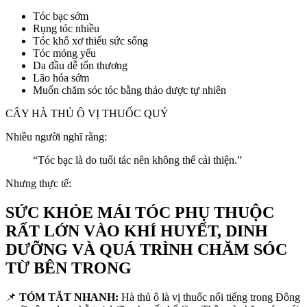
Tóc bạc sớm
Rụng tóc nhiều
Tóc khô xơ thiếu sức sống
Tóc mỏng yếu
Da đầu dễ tổn thương
Lão hóa sớm
Muốn chăm sóc tóc bằng thảo dược tự nhiên
CÂY HÀ THỦ Ô VỊ THUỐC QUÝ
Nhiều người nghĩ rằng:
“Tóc bạc là do tuổi tác nên không thể cải thiện.”
Nhưng thực tế:
SỨC KHỎE MÁI TÓC PHỤ THUỘC
RẤT LỚN VÀO KHÍ HUYẾT, DINH
DƯỠNG VÀ QUÁ TRÌNH CHĂM SÓC
TỪ BÊN TRONG
📌
TÓM TẮT NHANH:
Hà thủ ô là vị thuốc nổi tiếng trong Đông