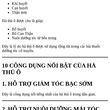
Khí huyết
Can huyết
Thận tinh
Hà thủ ô được cho là giúp:
Bổ huyết
Bổ Can Thận
Nuôi dưỡng tóc từ bên trong
Đây là lý do hà thủ ô được sử dụng rộng rãi trong các bài thuốc
dưỡng tóc cổ truyền.
10 CÔNG DỤNG NỔI BẬT CỦA HÀ
THỦ Ô
1. HỖ TRỢ GIẢM TÓC BẠC SỚM
Đây là công dụng nổi tiếng nhất của hà thủ ô trong dân gian.
2. HỖ TRỢ NUÔI DƯỠNG MÁI TÓC