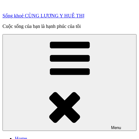
Chuyển
đến
Sống khoẻ CÙNG LƯƠNG Y HUÊ THỊ
phần
nội
Cuộc sống của bạn là hạnh phúc của tôi
dung
Menu
Home