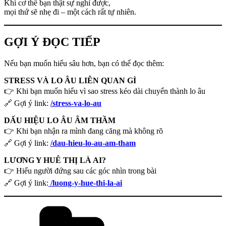
Khi cơ thể bạn thật sự nghỉ được,
mọi thứ sẽ nhẹ đi – một cách rất tự nhiên.
GỢI Ý ĐỌC TIẾP
Nếu bạn muốn hiểu sâu hơn, bạn có thể đọc thêm:
STRESS VÀ LO ÂU LIÊN QUAN GÌ
👉 Khi bạn muốn hiểu vì sao stress kéo dài chuyển thành lo âu
🔗 Gợi ý link:
/stress-va-lo-au
DẤU HIỆU LO ÂU ÂM THẦM
👉 Khi bạn nhận ra mình đang căng mà không rõ
🔗 Gợi ý link:
/dau-hieu-lo-au-am-tham
LƯƠNG Y HUÊ THỊ LÀ AI?
👉 Hiểu người đứng sau các góc nhìn trong bài
🔗 Gợi ý link:
/luong-y-hue-thi-la-ai
Danh
mục