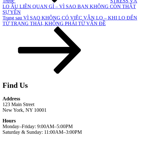
Trước
STRESS VÀ
LO ÂU LIÊN QUAN GÌ – VÌ SAO BẠN KHÔNG CÒN THẬT
SỰ YÊN
Bài
Trang sau
VÌ SAO KHÔNG CÓ VIỆC VẪN LO – KHI LO ĐẾN
tiếp
TỪ TRẠNG THÁI, KHÔNG PHẢI TỪ VẤN ĐỀ
theo
Find Us
Address
123 Main Street
New York, NY 10001
Hours
Monday–Friday: 9:00AM–5:00PM
Saturday & Sunday: 11:00AM–3:00PM