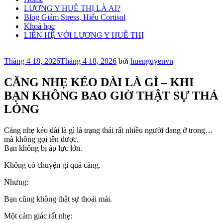
LƯƠNG Y HUÊ THỊ LÀ AI?
Blog Giảm Stress, Hiểu Cortisol
Khoá học
LIÊN HỆ VỚI LƯƠNG Y HUÊ THỊ
Đăng
Tháng 4 18, 2026
Tháng 4 18, 2026
bởi
huenguyenvn
trong
CĂNG NHẸ KÉO DÀI LÀ GÌ – KHI
BẠN KHÔNG BAO GIỜ THẬT SỰ THẢ
LỎNG
Căng nhẹ kéo dài là gì là trạng thái rất nhiều người đang ở trong…
mà không gọi tên được.
Bạn không bị áp lực lớn.
Không có chuyện gì quá căng.
Nhưng:
Bạn cũng không thật sự thoải mái.
Một cảm giác rất nhẹ: