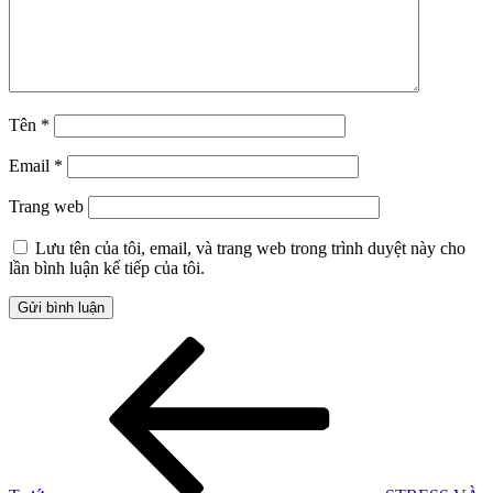
Tên
*
Email
*
Trang web
Lưu tên của tôi, email, và trang web trong trình duyệt này cho
lần bình luận kế tiếp của tôi.
Điều
Bài
cũ
hướng
hơn
bài
viết