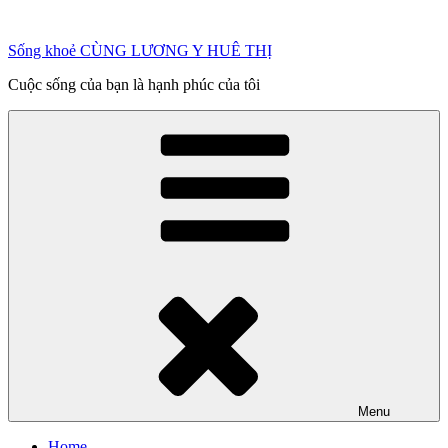
Chuyển
đến
Sống khoẻ CÙNG LƯƠNG Y HUÊ THỊ
phần
nội
Cuộc sống của bạn là hạnh phúc của tôi
dung
Menu
Home