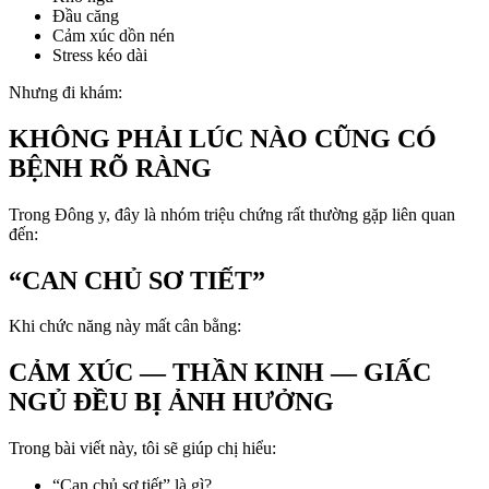
Đầu căng
Cảm xúc dồn nén
Stress kéo dài
Nhưng đi khám:
KHÔNG PHẢI LÚC NÀO CŨNG CÓ
BỆNH RÕ RÀNG
Trong Đông y, đây là nhóm triệu chứng rất thường gặp liên quan
đến:
“CAN CHỦ SƠ TIẾT”
Khi chức năng này mất cân bằng:
CẢM XÚC — THẦN KINH — GIẤC
NGỦ ĐỀU BỊ ẢNH HƯỞNG
Trong bài viết này, tôi sẽ giúp chị hiểu:
“Can chủ sơ tiết” là gì?