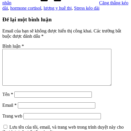
nhân
Căng thẳng kéo
dài
,
hormone cortisol
,
lương y huê thị
,
Stress kéo dài
Để lại một bình luận
Email của bạn sẽ không được hiển thị công khai.
Các trường bắt
buộc được đánh dấu
*
Bình luận
*
Tên
*
Email
*
Trang web
Lưu tên của tôi, email, và trang web trong trình duyệt này cho