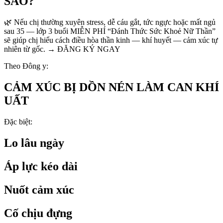
SAO?
🌿 Nếu chị thường xuyên stress, dễ cáu gắt, tức ngực hoặc mất ngủ
sau 35 — lớp 3 buổi MIỄN PHÍ “Đánh Thức Sức Khoẻ Nữ Thần”
sẽ giúp chị hiểu cách điều hòa thần kinh — khí huyết — cảm xúc tự
nhiên từ gốc. → ĐĂNG KÝ NGAY
Theo Đông y:
CẢM XÚC BỊ DỒN NÉN LÀM CAN KHÍ
UẤT
Đặc biệt:
Lo lâu ngày
Áp lực kéo dài
Nuốt cảm xúc
Cố chịu đựng