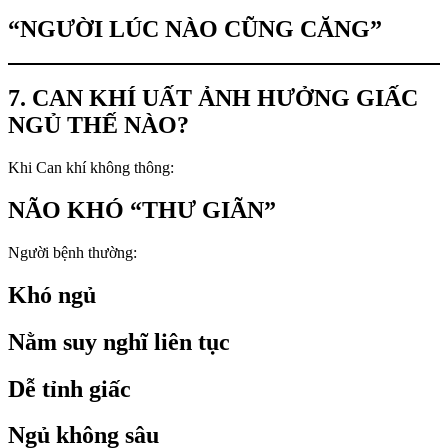
“NGƯỜI LÚC NÀO CŨNG CĂNG”
7. CAN KHÍ UẤT ẢNH HƯỞNG GIẤC
NGỦ THẾ NÀO?
Khi Can khí không thông:
NÃO KHÓ “THƯ GIÃN”
Người bệnh thường:
Khó ngủ
Nằm suy nghĩ liên tục
Dễ tỉnh giấc
Ngủ không sâu