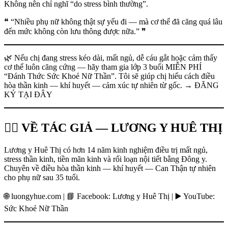
Không nên chỉ nghĩ “do stress bình thường”.
❝ “Nhiều phụ nữ không thật sự yếu đi — mà cơ thể đã căng quá lâu
đến mức không còn lưu thông được nữa.” ❞
🌿 Nếu chị đang stress kéo dài, mất ngủ, dễ cáu gắt hoặc cảm thấy
cơ thể luôn căng cứng — hãy tham gia lớp 3 buổi MIỄN PHÍ
“Đánh Thức Sức Khoẻ Nữ Thần”. Tôi sẽ giúp chị hiểu cách điều
hòa thần kinh — khí huyết — cảm xúc tự nhiên từ gốc. → ĐĂNG
KÝ TẠI ĐÂY
👩‍⚕️ VỀ TÁC GIẢ — LƯƠNG Y HUÊ THỊ
Lương y Huê Thị có hơn 14 năm kinh nghiệm điều trị mất ngủ,
stress thần kinh, tiền mãn kinh và rối loạn nội tiết bằng Đông y.
Chuyên về điều hòa thần kinh — khí huyết — Can Thận tự nhiên
cho phụ nữ sau 35 tuổi.
🌐 luongyhue.com | 📘 Facebook: Lương y Huê Thị | ▶️ YouTube:
Sức Khoẻ Nữ Thần