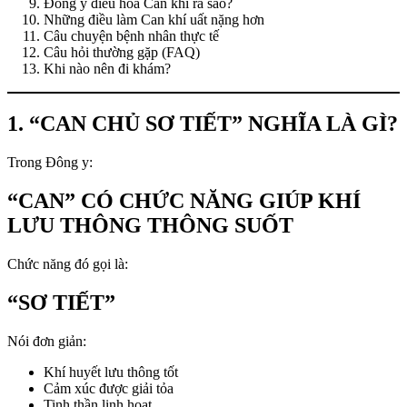
Đông y điều hòa Can khí ra sao?
Những điều làm Can khí uất nặng hơn
Câu chuyện bệnh nhân thực tế
Câu hỏi thường gặp (FAQ)
Khi nào nên đi khám?
1. “CAN CHỦ SƠ TIẾT” NGHĨA LÀ GÌ?
Trong Đông y:
“CAN” CÓ CHỨC NĂNG GIÚP KHÍ
LƯU THÔNG THÔNG SUỐT
Chức năng đó gọi là:
“SƠ TIẾT”
Nói đơn giản:
Khí huyết lưu thông tốt
Cảm xúc được giải tỏa
Tinh thần linh hoạt