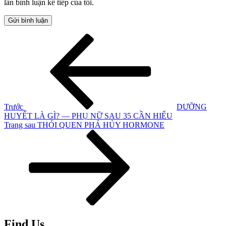
lần bình luận kế tiếp của tôi.
Điều
Bài
cũ
hướng
hơn
bài
viết
Trước
DƯỠNG
HUYẾT LÀ GÌ? — PHỤ NỮ SAU 35 CẦN HIỂU
Bài
Trang sau
THÓI QUEN PHÁ HỦY HORMONE
tiếp
theo
Find Us