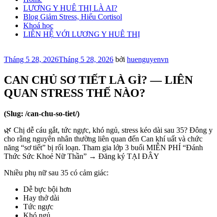
LƯƠNG Y HUÊ THỊ LÀ AI?
Blog Giảm Stress, Hiểu Cortisol
Khoá học
LIÊN HỆ VỚI LƯƠNG Y HUÊ THỊ
Đăng
Tháng 5 28, 2026
Tháng 5 28, 2026
bởi
huenguyenvn
trong
CAN CHỦ SƠ TIẾT LÀ GÌ? — LIÊN
QUAN STRESS THẾ NÀO?
(Slug: /can-chu-so-tiet/)
🌿 Chị dễ cáu gắt, tức ngực, khó ngủ, stress kéo dài sau 35? Đông y
cho rằng nguyên nhân thường liên quan đến Can khí uất và chức
năng “sơ tiết” bị rối loạn. Tham gia lớp 3 buổi MIỄN PHÍ “Đánh
Thức Sức Khoẻ Nữ Thần” → Đăng ký TẠI ĐÂY
Nhiều phụ nữ sau 35 có cảm giác:
Dễ bực bội hơn
Hay thở dài
Tức ngực
Khó ngủ