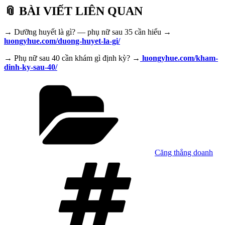
📎 BÀI VIẾT LIÊN QUAN
→ Dưỡng huyết là gì? — phụ nữ sau 35 cần hiểu →
luongyhue.com/duong-huyet-la-gi/
→ Phụ nữ sau 40 cần khám gì định kỳ? →
luongyhue.com/kham-
dinh-ky-sau-40/
Danh
mục
Căng thẳng doanh
Tag