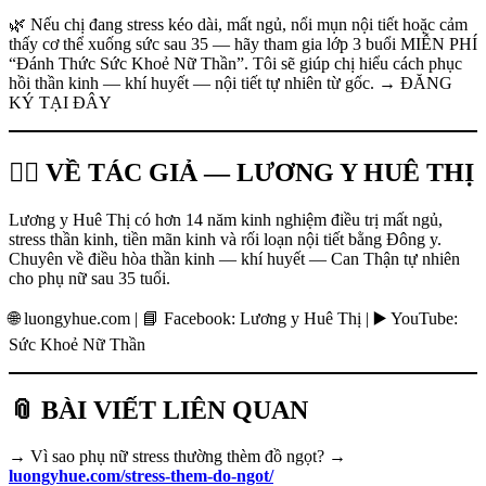
🌿 Nếu chị đang stress kéo dài, mất ngủ, nổi mụn nội tiết hoặc cảm
thấy cơ thể xuống sức sau 35 — hãy tham gia lớp 3 buổi MIỄN PHÍ
“Đánh Thức Sức Khoẻ Nữ Thần”. Tôi sẽ giúp chị hiểu cách phục
hồi thần kinh — khí huyết — nội tiết tự nhiên từ gốc. → ĐĂNG
KÝ TẠI ĐÂY
👩‍⚕️ VỀ TÁC GIẢ — LƯƠNG Y HUÊ THỊ
Lương y Huê Thị có hơn 14 năm kinh nghiệm điều trị mất ngủ,
stress thần kinh, tiền mãn kinh và rối loạn nội tiết bằng Đông y.
Chuyên về điều hòa thần kinh — khí huyết — Can Thận tự nhiên
cho phụ nữ sau 35 tuổi.
🌐 luongyhue.com | 📘 Facebook: Lương y Huê Thị | ▶️ YouTube:
Sức Khoẻ Nữ Thần
📎 BÀI VIẾT LIÊN QUAN
→ Vì sao phụ nữ stress thường thèm đồ ngọt? →
luongyhue.com/stress-them-do-ngot/