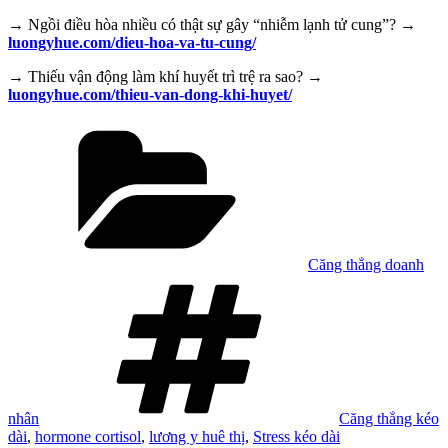
→ Ngồi điều hòa nhiều có thật sự gây “nhiễm lạnh tử cung”? →
luongyhue.com/dieu-hoa-va-tu-cung/
→ Thiếu vận động làm khí huyết trì trệ ra sao? →
luongyhue.com/thieu-van-dong-khi-huyet/
Danh
mục
Căng thẳng doanh
Tag
nhân
Căng thẳng kéo
dài
,
hormone cortisol
,
lương y huê thị
,
Stress kéo dài