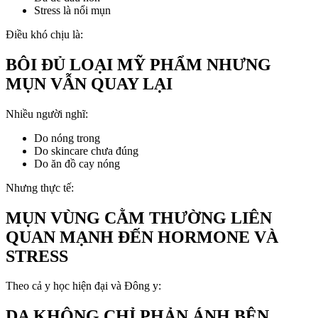
Stress là nổi mụn
Điều khó chịu là:
BÔI ĐỦ LOẠI MỸ PHẨM NHƯNG
MỤN VẪN QUAY LẠI
Nhiều người nghĩ:
Do nóng trong
Do skincare chưa đúng
Do ăn đồ cay nóng
Nhưng thực tế:
MỤN VÙNG CẰM THƯỜNG LIÊN
QUAN MẠNH ĐẾN HORMONE VÀ
STRESS
Theo cả y học hiện đại và Đông y:
DA KHÔNG CHỈ PHẢN ÁNH BÊN