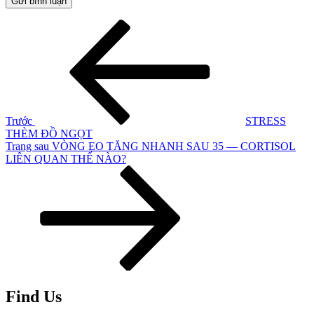
Điều
Bài
cũ
hướng
hơn
bài
viết
Trước
STRESS
THÈM ĐỒ NGỌT
Bài
Trang sau
VÒNG EO TĂNG NHANH SAU 35 — CORTISOL
tiếp
LIÊN QUAN THẾ NÀO?
theo
Find Us