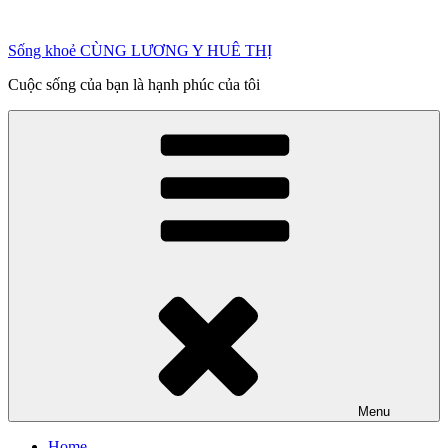
Chuyển
đến
Sống khoẻ CÙNG LƯƠNG Y HUÊ THỊ
phần
nội
Cuộc sống của bạn là hạnh phúc của tôi
dung
Menu
Home