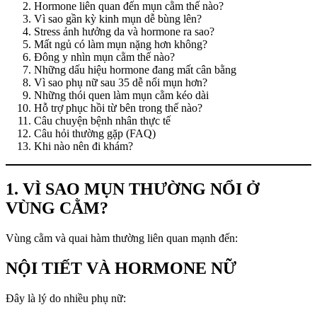
Hormone liên quan đến mụn cằm thế nào?
Vì sao gần kỳ kinh mụn dễ bùng lên?
Stress ảnh hưởng da và hormone ra sao?
Mất ngủ có làm mụn nặng hơn không?
Đông y nhìn mụn cằm thế nào?
Những dấu hiệu hormone đang mất cân bằng
Vì sao phụ nữ sau 35 dễ nổi mụn hơn?
Những thói quen làm mụn cằm kéo dài
Hỗ trợ phục hồi từ bên trong thế nào?
Câu chuyện bệnh nhân thực tế
Câu hỏi thường gặp (FAQ)
Khi nào nên đi khám?
1. VÌ SAO MỤN THƯỜNG NỔI Ở
VÙNG CẰM?
Vùng cằm và quai hàm thường liên quan mạnh đến:
NỘI TIẾT VÀ HORMONE NỮ
Đây là lý do nhiều phụ nữ: