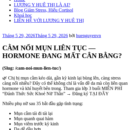
LƯƠNG Y HUÊ THỊ LÀ AI?
Blog Giảm Stress, Hiểu Cortisol
Khoá học
LIÊN HỆ VỚI LƯƠNG Y HUÊ THỊ
Đăng
Tháng 5 29, 2026
Tháng 5 29, 2026
bởi
huenguyenvn
trong
CẰM NỔI MỤN LIÊN TỤC —
HORMONE ĐANG MẤT CÂN BẰNG?
(Slug: /cam-noi-mun-lien-tuc/)
🌿 Chị bị mụn cằm kéo dài, gần kỳ kinh lại bùng lên, càng stress
càng nổi nhiều? Đây có thể không chỉ là vấn đề da mà còn liên quan
hormone và khí huyết bên trong. Tham gia lớp 3 buổi MIỄN PHÍ
“Đánh Thức Sức Khoẻ Nữ Thần” → Đăng ký TẠI ĐÂY
Nhiều phụ nữ sau 35 bắt đầu gặp tình trạng:
Mụn cằm tái đi tái lại
Mụn quanh quai hàm
Mụn viêm trước kỳ kinh
Da dễ dầu hơn