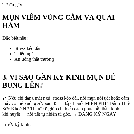
Từ đó gây:
MỤN VIÊM VÙNG CẰM VÀ QUAI
HÀM
Đặc biệt nếu:
Stress kéo dài
Thiếu ngủ
Ăn uống thất thường
3. VÌ SAO GẦN KỲ KINH MỤN DỄ
BÙNG LÊN?
🌿 Nếu chị đang mất ngủ, stress kéo dài, nổi mụn nội tiết hoặc cảm
thấy cơ thể xuống sức sau 35 — lớp 3 buổi MIỄN PHÍ “Đánh Thức
Sức Khoẻ Nữ Thần” sẽ giúp chị hiểu cách phục hồi thần kinh —
khí huyết — nội tiết tự nhiên từ gốc. → ĐĂNG KÝ NGAY
Trước kỳ kinh: