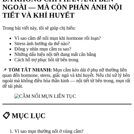
NGOÀI — MÀ CÒN PHẢN ÁNH NỘI
TIẾT VÀ KHÍ HUYẾT
Trong bài viết này, tôi sẽ giúp chị hiểu:
Vì sao cằm dễ nổi mụn khi hormone rối loạn?
Stress ảnh hưởng da thế nào?
Đông y nhìn mụn cằm ra sao?
Những dấu hiệu nội tiết đang mất cân bằng
Cách hỗ trợ phục hồi từ bên trong
📌
TÓM TẮT NHANH:
Mụn cằm kéo dài ở phụ nữ thường liên
quan đến hormone, stress, giấc ngủ và khí huyết. Nếu chỉ xử lý bên
ngoài mà không điều hòa thần kinh — nội tiết từ bên trong, mụn rất
dễ tái phát.
📋 MỤC LỤC
Vì sao mụn thường nổi ở vùng cằm?