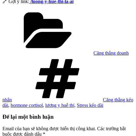
🔗 Gợi ý link:
/luong-y-hue-thi-la-ai
Danh
mục
Căng thẳng doanh
Tag
nhân
Căng thẳng kéo
dài
,
hormone cortisol
,
lương y huê thị
,
Stress kéo dài
Để lại một bình luận
Email của bạn sẽ không được hiển thị công khai.
Các trường bắt
buộc được đánh dấu
*