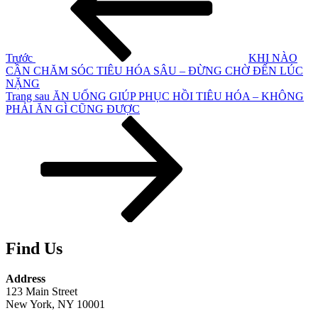
bài
viết
Trước
KHI NÀO
CẦN CHĂM SÓC TIÊU HÓA SÂU – ĐỪNG CHỜ ĐẾN LÚC
NẶNG
Bài
Trang sau
ĂN UỐNG GIÚP PHỤC HỒI TIÊU HÓA – KHÔNG
tiếp
PHẢI ĂN GÌ CŨNG ĐƯỢC
theo
Find Us
Address
123 Main Street
New York, NY 10001