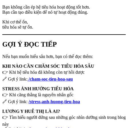
Bạn không cần ép hệ tiêu hóa hoạt động tốt hơn.
Bạn cần tạo điều kiện để nó tự hoạt động đúng.
Khi cơ thể ổn,
tiêu hóa sẽ tự ổn.
GỢI Ý ĐỌC TIẾP
Nếu bạn muốn hiểu sâu hơn, bạn có thể đọc thêm:
KHI NÀO CẦN CHĂM SÓC TIÊU HÓA SÂU
👉 Khi hệ tiêu hóa đã không còn tự hồi được
🔗 Gợi ý link:
/cham-soc-tieu-hoa-sau
STRESS ẢNH HƯỞNG TIÊU HÓA
👉 Khi căng thẳng là nguyên nhân gốc
🔗 Gợi ý link:
/stress-anh-huong-tieu-hoa
LƯƠNG Y HUÊ THỊ LÀ AI?
👉 Tìm hiểu người đứng sau những góc nhìn dưỡng sinh trong blog
này