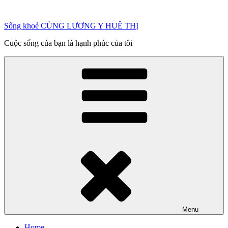
Chuyển
đến
Sống khoẻ CÙNG LƯƠNG Y HUÊ THỊ
phần
nội
Cuộc sống của bạn là hạnh phúc của tôi
dung
Menu
Home