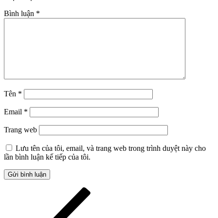
Bình luận
*
Tên
*
Email
*
Trang web
Lưu tên của tôi, email, và trang web trong trình duyệt này cho
lần bình luận kế tiếp của tôi.
Điều
Bài
cũ
hướng
hơn