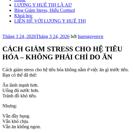
LƯƠNG Y HUÊ THỊ LÀ AI?
Blog Giảm Stress, Hiểu Cortisol
Khoá học
LIÊN HỆ VỚI LƯƠNG Y HUÊ THỊ
Đăng
Tháng 3 24, 2026
Tháng 3 24, 2026
bởi
huenguyenvn
trong
CÁCH GIẢM STRESS CHO HỆ TIÊU
HÓA – KHÔNG PHẢI CHỈ DO ĂN
Cách giảm stress cho hệ tiêu hóa không nằm ở việc ăn gì trước tiên.
Bạn có thể đã thử:
Ăn lành mạnh hơn.
Uống đủ nước hơn.
Tránh đồ khó tiêu.
Nhưng:
Vẫn đầy bụng.
Vẫn khó chịu.
Vẫn ăn không ngon.