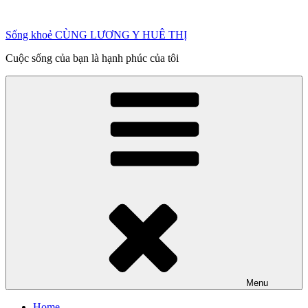
Chuyển
đến
Sống khoẻ CÙNG LƯƠNG Y HUÊ THỊ
phần
nội
Cuộc sống của bạn là hạnh phúc của tôi
dung
Menu
Home