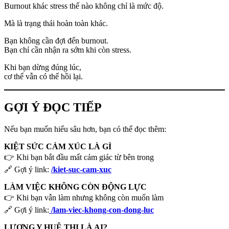
Burnout khác stress thế nào không chỉ là mức độ.
Mà là trạng thái hoàn toàn khác.
Bạn không cần đợi đến burnout.
Bạn chỉ cần nhận ra sớm khi còn stress.
Khi bạn dừng đúng lúc,
cơ thể vẫn có thể hồi lại.
GỢI Ý ĐỌC TIẾP
Nếu bạn muốn hiểu sâu hơn, bạn có thể đọc thêm:
KIỆT SỨC CẢM XÚC LÀ GÌ
👉 Khi bạn bắt đầu mất cảm giác từ bên trong
🔗 Gợi ý link:
/kiet-suc-cam-xuc
LÀM VIỆC KHÔNG CÒN ĐỘNG LỰC
👉 Khi bạn vẫn làm nhưng không còn muốn làm
🔗 Gợi ý link:
/lam-viec-khong-con-dong-luc
LƯƠNG Y HUÊ THỊ LÀ AI?