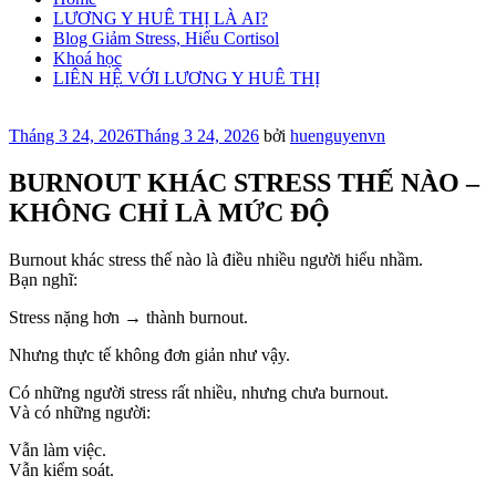
LƯƠNG Y HUÊ THỊ LÀ AI?
Blog Giảm Stress, Hiểu Cortisol
Khoá học
LIÊN HỆ VỚI LƯƠNG Y HUÊ THỊ
Đăng
Tháng 3 24, 2026
Tháng 3 24, 2026
bởi
huenguyenvn
trong
BURNOUT KHÁC STRESS THẾ NÀO –
KHÔNG CHỈ LÀ MỨC ĐỘ
Burnout khác stress thế nào là điều nhiều người hiểu nhầm.
Bạn nghĩ:
Stress nặng hơn → thành burnout.
Nhưng thực tế không đơn giản như vậy.
Có những người stress rất nhiều, nhưng chưa burnout.
Và có những người:
Vẫn làm việc.
Vẫn kiểm soát.