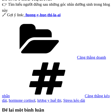
👉 Tìm hiểu người đứng sau những góc nhìn dưỡng sinh trong blog
này
🔗 Gợi ý link:
/luong-y-hue-thi-la-ai
Danh
mục
Căng thẳng doanh
Tag
nhân
Căng thẳng kéo
dài
,
hormone cortisol
,
lương y huê thị
,
Stress kéo dài
Để lại một bình luận