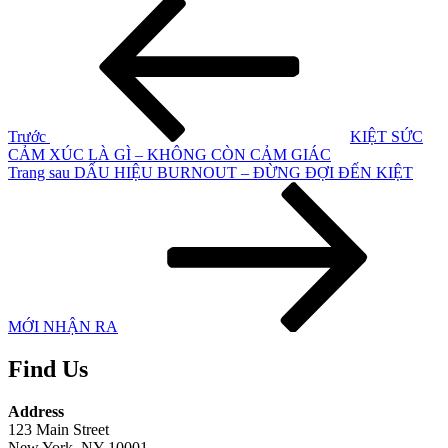
Điều
cũ
hướng
hơn
bài
viết
Trước
KIỆT SỨC
CẢM XÚC LÀ GÌ – KHÔNG CÒN CẢM GIÁC
Bài
Trang sau
DẤU HIỆU BURNOUT – ĐỪNG ĐỢI ĐẾN KIỆT
tiếp
theo
MỚI NHẬN RA
Find Us
Address
123 Main Street
New York, NY 10001