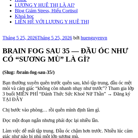
LƯƠNG Y HUÊ THỊ LÀ AI?
Blog Giảm Stress, Hiểu Cortisol
Khoá học
LIÊN HỆ VỚI LƯƠNG Y HUÊ THỊ
Đăng
Tháng 5 25, 2026
Tháng 5 25, 2026
bởi
huenguyenvn
trong
BRAIN FOG SAU 35 — ĐẦU ÓC NHƯ
CÓ “SƯƠNG MÙ” LÀ GÌ?
(Slug: /brain-fog-sau-35/)
Bạn thường xuyên quên trước quên sau, khó tập trung, đầu óc mệt
mỏi và cảm giác “không còn nhanh nhạy như trước”? Tham gia lớp
3 buổi MIỄN PHÍ “Đánh Thức Sức Khoẻ Nữ Thần” → Đăng ký
TẠI ĐÂY
Chị bước vào phòng… rồi quên mình định làm gì.
Đọc một đoạn ngắn nhưng phải đọc lại nhiều lần.
Làm việc dễ mất tập trung. Đầu óc chậm hơn trước. Nhiều lúc cảm
giác như não bị phủ một lớp sương mù.