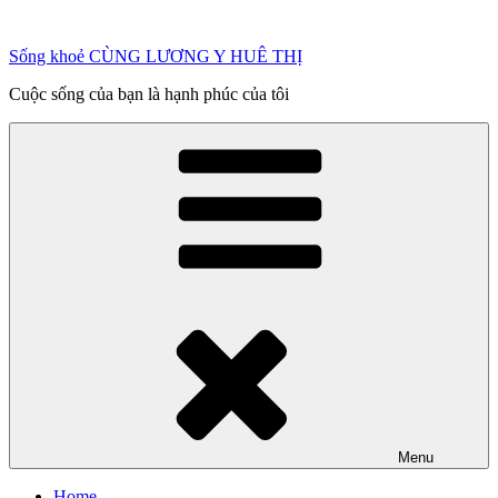
Chuyển
đến
Sống khoẻ CÙNG LƯƠNG Y HUÊ THỊ
phần
nội
Cuộc sống của bạn là hạnh phúc của tôi
dung
Menu
Home