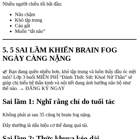
Nhiều người chiều tối bắt đầu:
Não chậm
Khó tập trung
Cáu gắt
Muốn “tắt não”
5. 5 SAI LẦM KHIẾN BRAIN FOG
NGÀY CÀNG NẶNG
🌿 Bạn đang quên nhiều hơn, khó tập trung và luôn thấy đầu óc mệt
mỏi? Lớp 3 buổi MIỄN PHÍ “Đánh Thức Sức Khoẻ Nữ Thần” sẽ
giúp chị hiểu hệ thần kinh và nội tiết đang ảnh hưởng não bộ như
thế nào. → ĐĂNG KÝ NGAY
Sai lầm 1: Nghĩ rằng chỉ do tuổi tác
Không phải ai sau 35 cũng bị brain fog nặng.
Đây thường là dấu hiệu cơ thể đang quá tải.
Sai lầm 2: Thức khuya kéo dài