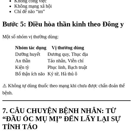
Không công việc
Không mạng xã hội
Chỉ để não “im”
Bước 5: Điều hòa thần kinh theo Đông y
Một số nhóm vị thường dùng:
Nhóm tác dụng
Vị thường dùng
Dưỡng huyết
Đương quy, Thục địa
An thần
Táo nhân, Viễn chí
Kiện tỳ
Phục linh, Bạch truật
Bổ thận ích não
Kỷ tử, Hà thủ ô
⚠️ Không tự dùng thuốc theo mạng khi chưa được chẩn đoán thể
bệnh.
7. CÂU CHUYỆN BỆNH NHÂN: TỪ
“ĐẦU ÓC MỤ MỊ” ĐẾN LẤY LẠI SỰ
TỈNH TÁO