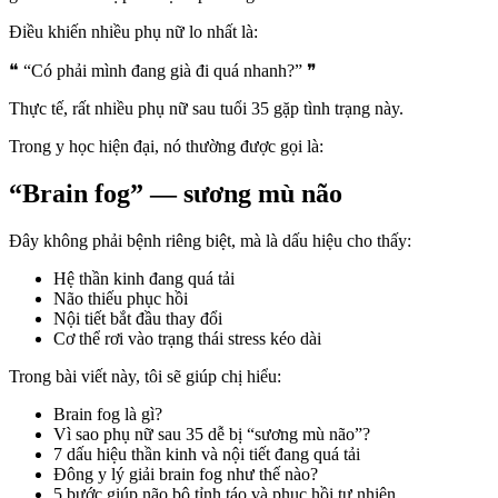
Điều khiến nhiều phụ nữ lo nhất là:
❝ “Có phải mình đang già đi quá nhanh?” ❞
Thực tế, rất nhiều phụ nữ sau tuổi 35 gặp tình trạng này.
Trong y học hiện đại, nó thường được gọi là:
“Brain fog” — sương mù não
Đây không phải bệnh riêng biệt, mà là dấu hiệu cho thấy:
Hệ thần kinh đang quá tải
Não thiếu phục hồi
Nội tiết bắt đầu thay đổi
Cơ thể rơi vào trạng thái stress kéo dài
Trong bài viết này, tôi sẽ giúp chị hiểu:
Brain fog là gì?
Vì sao phụ nữ sau 35 dễ bị “sương mù não”?
7 dấu hiệu thần kinh và nội tiết đang quá tải
Đông y lý giải brain fog như thế nào?
5 bước giúp não bộ tỉnh táo và phục hồi tự nhiên