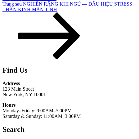
Bài
Trang sau
NGHIẾN RĂNG KHI NGỦ — DẤU HIỆU STRESS
tiếp
THẦN KINH MÃN TÍNH
theo
Find Us
Address
123 Main Street
New York, NY 10001
Hours
Monday–Friday: 9:00AM–5:00PM
Saturday & Sunday: 11:00AM–3:00PM
Search