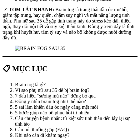
📌
TÓM TẮT NHANH:
Brain fog là trạng thái đầu óc mơ hồ,
giảm tập trung, hay quên, chậm suy nghĩ và mất năng lượng tinh
thần. Phụ nữ sau 35 dễ gặp tình trạng này do stress kéo dài, thiếu
ngủ, thay đổi nội tiết và suy kiệt thần kinh. Đông y xem đây là tình
trạng khí huyết hư, tâm tỳ suy và não bộ không được nuôi dưỡng
đầy đủ.
📋 MỤC LỤC
Brain fog là gì?
Vì sao phụ nữ sau 35 dễ bị brain fog?
7 dấu hiệu “sương mù não” đừng bỏ qua
Đông y nhìn brain fog như thế nào?
5 sai lầm khiến đầu óc ngày càng mệt mỏi
5 bước giúp não bộ phục hồi tự nhiên
Câu chuyện bệnh nhân: từ kiệt sức tinh thần đến lấy lại sự
tỉnh táo
Câu hỏi thường gặp (FAQ)
Khi nào cần đi khám ngay?