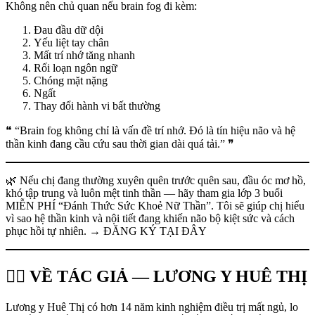
Không nên chủ quan nếu brain fog đi kèm:
Đau đầu dữ dội
Yếu liệt tay chân
Mất trí nhớ tăng nhanh
Rối loạn ngôn ngữ
Chóng mặt nặng
Ngất
Thay đổi hành vi bất thường
❝ “Brain fog không chỉ là vấn đề trí nhớ. Đó là tín hiệu não và hệ
thần kinh đang cầu cứu sau thời gian dài quá tải.” ❞
🌿 Nếu chị đang thường xuyên quên trước quên sau, đầu óc mơ hồ,
khó tập trung và luôn mệt tinh thần — hãy tham gia lớp 3 buổi
MIỄN PHÍ “Đánh Thức Sức Khoẻ Nữ Thần”. Tôi sẽ giúp chị hiểu
vì sao hệ thần kinh và nội tiết đang khiến não bộ kiệt sức và cách
phục hồi tự nhiên. → ĐĂNG KÝ TẠI ĐÂY
👩‍⚕️ VỀ TÁC GIẢ — LƯƠNG Y HUÊ THỊ
Lương y Huê Thị có hơn 14 năm kinh nghiệm điều trị mất ngủ, lo