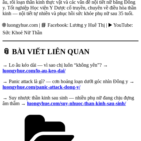
âu, rối loạn thần kinh thực vật và các vấn đề nội tiết nữ bằng Đông
y. Tốt nghiệp Học viện Y Dược cổ truyền, chuyên về điều hòa thần
kinh — nội tiết tự nhiên và phục hồi sức khỏe phụ nữ sau 35 tuổi.
🌐 luongyhue.com | 📘 Facebook: Lương y Huê Thị | ▶️ YouTube:
Sức Khoẻ Nữ Thần
📎 BÀI VIẾT LIÊN QUAN
→ Lo âu kéo dài — vì sao chị luôn “không yên”? →
luongyhue.com/lo-au-keo-dai/
→ Panic attack là gì? — cơn hoảng loạn dưới góc nhìn Đông y →
luongyhue.com/panic-attack-dong-y/
→ Suy nhược thần kinh sau sinh — nhiều phụ nữ đang chịu đựng
âm thầm →
luongyhue.com/suy-nhuoc-than-kinh-sau-sinh/
Danh
mục