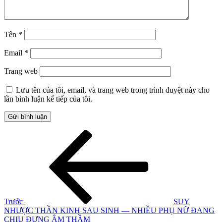
Tên
*
Email
*
Trang web
Lưu tên của tôi, email, và trang web trong trình duyệt này cho
lần bình luận kế tiếp của tôi.
Điều
Bài
cũ
hướng
hơn
bài
viết
Trước
SUY
NHƯỢC THẦN KINH SAU SINH — NHIỀU PHỤ NỮ ĐANG
CHỊU ĐỰNG ÂM THẦM