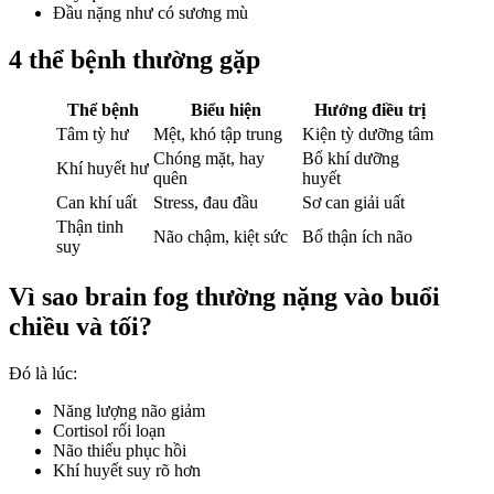
Đầu nặng như có sương mù
4 thể bệnh thường gặp
Thể bệnh
Biểu hiện
Hướng điều trị
Tâm tỳ hư
Mệt, khó tập trung
Kiện tỳ dưỡng tâm
Chóng mặt, hay
Bổ khí dưỡng
Khí huyết hư
quên
huyết
Can khí uất
Stress, đau đầu
Sơ can giải uất
Thận tinh
Não chậm, kiệt sức
Bổ thận ích não
suy
Vì sao brain fog thường nặng vào buổi
chiều và tối?
Đó là lúc:
Năng lượng não giảm
Cortisol rối loạn
Não thiếu phục hồi
Khí huyết suy rõ hơn