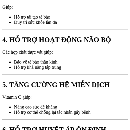
Giúp:
Hỗ trợ tái tạo tế bào
Duy trì sức khỏe làn da
4. HỖ TRỢ HOẠT ĐỘNG NÃO BỘ
Các hợp chất thực vật giúp:
Bảo vệ tế bào thần kinh
Hỗ trợ khả năng tập trung
5. TĂNG CƯỜNG HỆ MIỄN DỊCH
Vitamin C giúp:
Nâng cao sức đề kháng
Hỗ trợ cơ thể chống lại tác nhân gây bệnh
6. HỖ TRỢ HUYẾT ÁP ỔN ĐỊNH