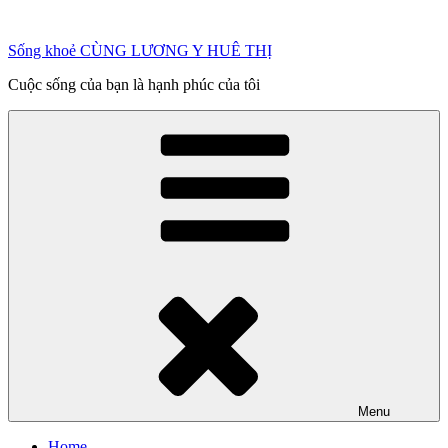
Chuyển
đến
Sống khoẻ CÙNG LƯƠNG Y HUÊ THỊ
phần
nội
Cuộc sống của bạn là hạnh phúc của tôi
dung
Menu
Home