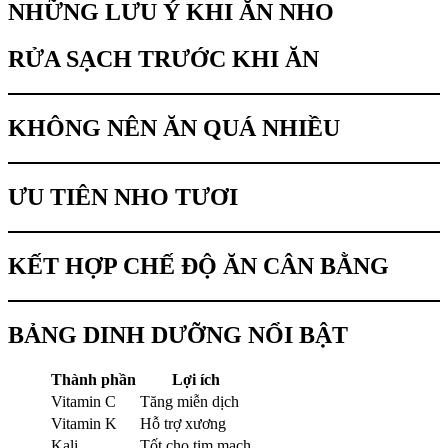
NHỮNG LƯU Ý KHI ĂN NHO
RỬA SẠCH TRƯỚC KHI ĂN
KHÔNG NÊN ĂN QUÁ NHIỀU
ƯU TIÊN NHO TƯƠI
KẾT HỢP CHẾ ĐỘ ĂN CÂN BẰNG
BẢNG DINH DƯỠNG NỔI BẬT
Thành phần
Lợi ích
Vitamin C
Tăng miễn dịch
Vitamin K
Hỗ trợ xương
Kali
Tốt cho tim mạch