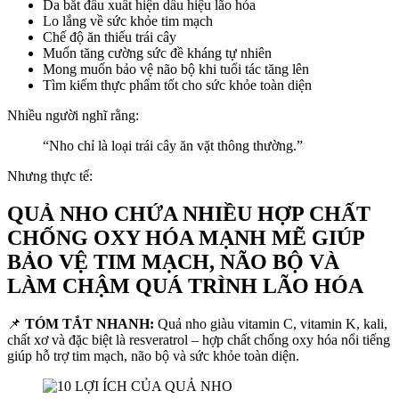
Da bắt đầu xuất hiện dấu hiệu lão hóa
Lo lắng về sức khỏe tim mạch
Chế độ ăn thiếu trái cây
Muốn tăng cường sức đề kháng tự nhiên
Mong muốn bảo vệ não bộ khi tuổi tác tăng lên
Tìm kiếm thực phẩm tốt cho sức khỏe toàn diện
Nhiều người nghĩ rằng:
“Nho chỉ là loại trái cây ăn vặt thông thường.”
Nhưng thực tế:
QUẢ NHO CHỨA NHIỀU HỢP CHẤT
CHỐNG OXY HÓA MẠNH MẼ GIÚP
BẢO VỆ TIM MẠCH, NÃO BỘ VÀ
LÀM CHẬM QUÁ TRÌNH LÃO HÓA
📌
TÓM TẮT NHANH:
Quả nho giàu vitamin C, vitamin K, kali,
chất xơ và đặc biệt là resveratrol – hợp chất chống oxy hóa nổi tiếng
giúp hỗ trợ tim mạch, não bộ và sức khỏe toàn diện.