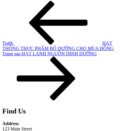
Điều
Bài
cũ
hướng
hơn
bài
viết
Trước
HẠT
THÔNG THỰC PHẨM BỔ DƯỠNG CHO MÙA ĐÔNG
Bài
Trang sau
HẠT LANH NGUỒN DINH DƯỠNG
tiếp
theo
Find Us
Address
123 Main Street