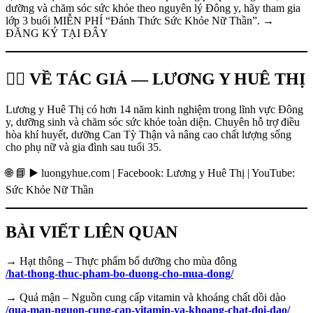
dưỡng và chăm sóc sức khỏe theo nguyên lý Đông y, hãy tham gia
lớp 3 buổi MIỄN PHÍ “Đánh Thức Sức Khỏe Nữ Thần”. →
ĐĂNG KÝ TẠI ĐÂY
👩‍⚕️ VỀ TÁC GIẢ — LƯƠNG Y HUÊ THỊ
Lương y Huê Thị có hơn 14 năm kinh nghiệm trong lĩnh vực Đông
y, dưỡng sinh và chăm sóc sức khỏe toàn diện. Chuyên hỗ trợ điều
hòa khí huyết, dưỡng Can Tỳ Thận và nâng cao chất lượng sống
cho phụ nữ và gia đình sau tuổi 35.
🌐 📘 ▶️ luongyhue.com | Facebook: Lương y Huê Thị | YouTube:
Sức Khỏe Nữ Thần
BÀI VIẾT LIÊN QUAN
→ Hạt thông – Thực phẩm bổ dưỡng cho mùa đông
/hat-thong-thuc-pham-bo-duong-cho-mua-dong/
→ Quả mận – Nguồn cung cấp vitamin và khoáng chất dồi dào
/qua-man-nguon-cung-cap-vitamin-va-khoang-chat-doi-dao/