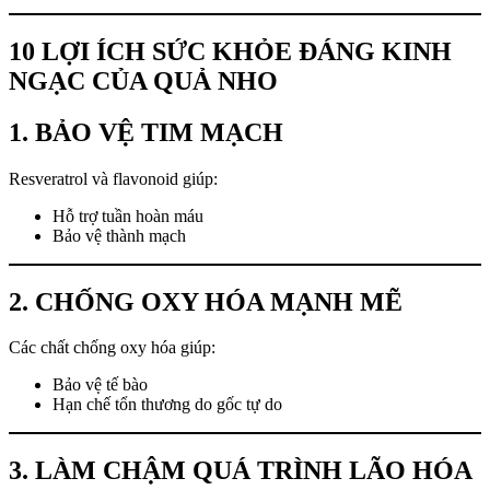
10 LỢI ÍCH SỨC KHỎE ĐÁNG KINH
NGẠC CỦA QUẢ NHO
1. BẢO VỆ TIM MẠCH
Resveratrol và flavonoid giúp:
Hỗ trợ tuần hoàn máu
Bảo vệ thành mạch
2. CHỐNG OXY HÓA MẠNH MẼ
Các chất chống oxy hóa giúp:
Bảo vệ tế bào
Hạn chế tổn thương do gốc tự do
3. LÀM CHẬM QUÁ TRÌNH LÃO HÓA