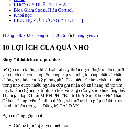
LƯƠNG Y HUÊ THỊ LÀ AI?
Blog Giảm Stress, Hiểu Cortisol
Khoá học
LIÊN HỆ VỚI LƯƠNG Y HUÊ THỊ
Đăng
Tháng 5 8, 2026
Tháng 6 15, 2026
bởi
huenguyenvn
trong
10 LỢI ÍCH CỦA QUẢ NHO
Slug: /10-loi-ich-cua-qua-nho/
🌿 Quả nho không chỉ là loại trái cây thơm ngon được nhiều người
yêu thích mà còn là nguồn cung cấp vitamin, khoáng chất và chất
chống oxy hóa cực kỳ phong phú. Đặc biệt, các hợp chất tự nhiên
trong nho được nhiều nghiên cứu ghi nhận có khả năng hỗ trợ tim
mạch, làm chậm quá trình lão hóa và tăng cường sức khỏe tổng thể.
Tham gia lớp 3 buổi MIỄN PHÍ “Đánh Thức Sức Khỏe Nữ Thần”
để học các nguyên tắc dinh dưỡng và dưỡng sinh giúp cơ thể khỏe
mạnh từ bên trong → Đăng ký TẠI ĐÂY
Bạn có đang gặp phải:
Cơ thể thường xuyên mệt mỏi