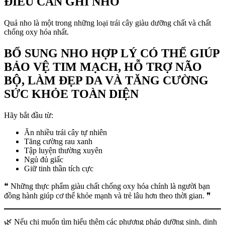
ĐIỀU CẦN GHI NHỚ
Quả nho là một trong những loại trái cây giàu dưỡng chất và chất
chống oxy hóa nhất.
BỔ SUNG NHO HỢP LÝ CÓ THỂ GIÚP
BẢO VỆ TIM MẠCH, HỖ TRỢ NÃO
BỘ, LÀM ĐẸP DA VÀ TĂNG CƯỜNG
SỨC KHỎE TOÀN DIỆN
Hãy bắt đầu từ:
Ăn nhiều trái cây tự nhiên
Tăng cường rau xanh
Tập luyện thường xuyên
Ngủ đủ giấc
Giữ tinh thần tích cực
❝ Những thực phẩm giàu chất chống oxy hóa chính là người bạn
đồng hành giúp cơ thể khỏe mạnh và trẻ lâu hơn theo thời gian. ❞
🌿 Nếu chị muốn tìm hiểu thêm các phương pháp dưỡng sinh, dinh