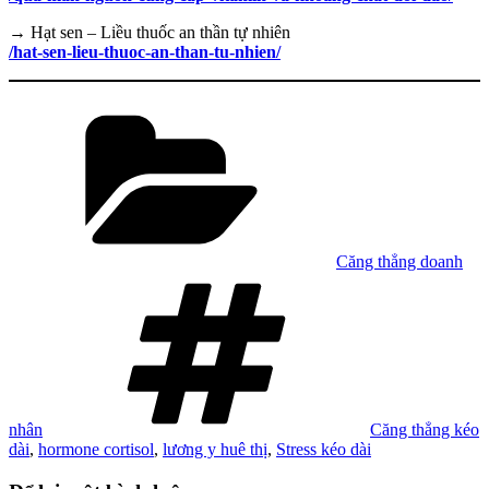
→ Hạt sen – Liều thuốc an thần tự nhiên
/hat-sen-lieu-thuoc-an-than-tu-nhien/
Danh
mục
Căng thẳng doanh
Tag
nhân
Căng thẳng kéo
dài
,
hormone cortisol
,
lương y huê thị
,
Stress kéo dài