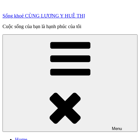
Chuyển
đến
Sống khoẻ CÙNG LƯƠNG Y HUÊ THỊ
phần
nội
Cuộc sống của bạn là hạnh phúc của tôi
dung
Menu
Home