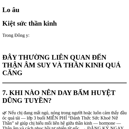
Lo âu
Kiệt sức thần kinh
Trong Đông y:
ĐÂY THƯỜNG LIÊN QUAN ĐẾN
THẬN ÂM SUY VÀ THẦN KINH QUÁ
CĂNG
7. KHI NÀO NÊN DAY BẤM HUYỆT
DŨNG TUYỀN?
🌿 Nếu chị đang mất ngủ, nóng trong người hoặc luôn cảm thấy đầu
óc quá tải — lớp 3 buổi MIỄN PHÍ “Đánh Thức Sức Khoẻ Nữ
Thần” sẽ giúp chị hiểu mối liên hệ giữa thần kinh — hormone —
Thận âm và cách phục hồi tự nhiên từ gốc. → ĐĂNG KÝ NGAY