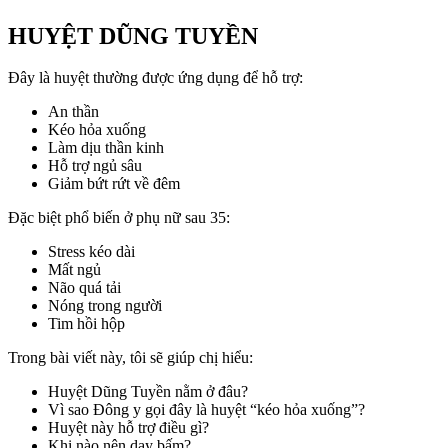
HUYỆT DŨNG TUYỀN
Đây là huyệt thường được ứng dụng để hỗ trợ:
An thần
Kéo hỏa xuống
Làm dịu thần kinh
Hỗ trợ ngủ sâu
Giảm bứt rứt về đêm
Đặc biệt phổ biến ở phụ nữ sau 35:
Stress kéo dài
Mất ngủ
Não quá tải
Nóng trong người
Tim hồi hộp
Trong bài viết này, tôi sẽ giúp chị hiểu:
Huyệt Dũng Tuyền nằm ở đâu?
Vì sao Đông y gọi đây là huyệt “kéo hỏa xuống”?
Huyệt này hỗ trợ điều gì?
Khi nào nên day bấm?