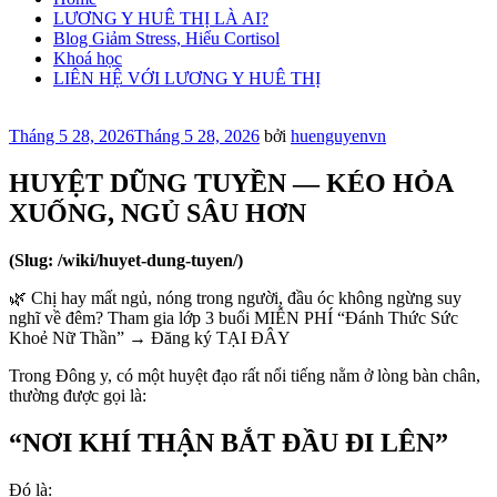
LƯƠNG Y HUÊ THỊ LÀ AI?
Blog Giảm Stress, Hiểu Cortisol
Khoá học
LIÊN HỆ VỚI LƯƠNG Y HUÊ THỊ
Đăng
Tháng 5 28, 2026
Tháng 5 28, 2026
bởi
huenguyenvn
trong
HUYỆT DŨNG TUYỀN — KÉO HỎA
XUỐNG, NGỦ SÂU HƠN
(Slug: /wiki/huyet-dung-tuyen/)
🌿 Chị hay mất ngủ, nóng trong người, đầu óc không ngừng suy
nghĩ về đêm? Tham gia lớp 3 buổi MIỄN PHÍ “Đánh Thức Sức
Khoẻ Nữ Thần” → Đăng ký TẠI ĐÂY
Trong Đông y, có một huyệt đạo rất nổi tiếng nằm ở lòng bàn chân,
thường được gọi là:
“NƠI KHÍ THẬN BẮT ĐẦU ĐI LÊN”
Đó là: