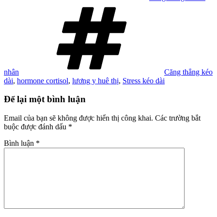
Tag
nhân
Căng thẳng kéo
dài
,
hormone cortisol
,
lương y huê thị
,
Stress kéo dài
Để lại một bình luận
Email của bạn sẽ không được hiển thị công khai.
Các trường bắt
buộc được đánh dấu
*
Bình luận
*