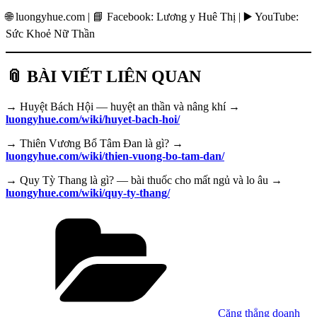
🌐 luongyhue.com | 📘 Facebook: Lương y Huê Thị | ▶️ YouTube:
Sức Khoẻ Nữ Thần
📎 BÀI VIẾT LIÊN QUAN
→ Huyệt Bách Hội — huyệt an thần và nâng khí →
luongyhue.com/wiki/huyet-bach-hoi/
→ Thiên Vương Bổ Tâm Đan là gì? →
luongyhue.com/wiki/thien-vuong-bo-tam-dan/
→ Quy Tỳ Thang là gì? — bài thuốc cho mất ngủ và lo âu →
luongyhue.com/wiki/quy-ty-thang/
Danh
mục
Căng thẳng doanh