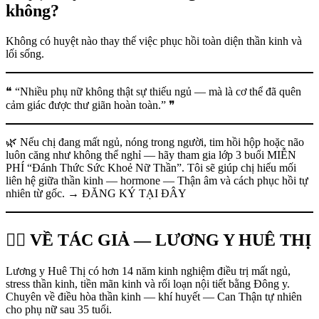
không?
Không có huyệt nào thay thế việc phục hồi toàn diện thần kinh và
lối sống.
❝ “Nhiều phụ nữ không thật sự thiếu ngủ — mà là cơ thể đã quên
cảm giác được thư giãn hoàn toàn.” ❞
🌿 Nếu chị đang mất ngủ, nóng trong người, tim hồi hộp hoặc não
luôn căng như không thể nghỉ — hãy tham gia lớp 3 buổi MIỄN
PHÍ “Đánh Thức Sức Khoẻ Nữ Thần”. Tôi sẽ giúp chị hiểu mối
liên hệ giữa thần kinh — hormone — Thận âm và cách phục hồi tự
nhiên từ gốc. → ĐĂNG KÝ TẠI ĐÂY
👩‍⚕️ VỀ TÁC GIẢ — LƯƠNG Y HUÊ THỊ
Lương y Huê Thị có hơn 14 năm kinh nghiệm điều trị mất ngủ,
stress thần kinh, tiền mãn kinh và rối loạn nội tiết bằng Đông y.
Chuyên về điều hòa thần kinh — khí huyết — Can Thận tự nhiên
cho phụ nữ sau 35 tuổi.