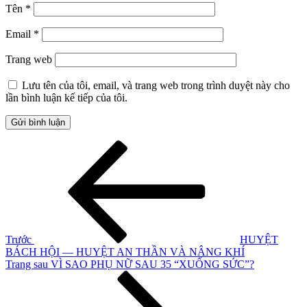
Tên
*
Email
*
Trang web
Lưu tên của tôi, email, và trang web trong trình duyệt này cho
lần bình luận kế tiếp của tôi.
Điều
Bài
cũ
hướng
hơn
bài
viết
Trước
HUYỆT
BÁCH HỘI — HUYỆT AN THẦN VÀ NÂNG KHÍ
Bài
Trang sau
VÌ SAO PHỤ NỮ SAU 35 “XUỐNG SỨC”?
tiếp
theo