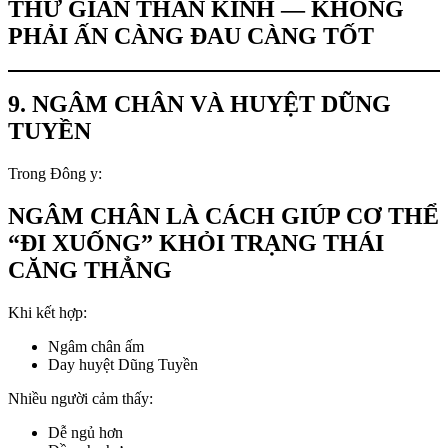
THƯ GIÃN THẦN KINH — KHÔNG
PHẢI ẤN CÀNG ĐAU CÀNG TỐT
9. NGÂM CHÂN VÀ HUYỆT DŨNG
TUYỀN
Trong Đông y:
NGÂM CHÂN LÀ CÁCH GIÚP CƠ THỂ
“ĐI XUỐNG” KHỎI TRẠNG THÁI
CĂNG THẲNG
Khi kết hợp:
Ngâm chân ấm
Day huyệt Dũng Tuyền
Nhiều người cảm thấy:
Dễ ngủ hơn