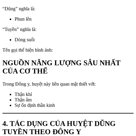
“Dũng” nghĩa là:
Phun lên
“Tuyền” nghĩa là:
Dòng suối
Tên gọi thể hiện hình ảnh:
NGUỒN NĂNG LƯỢNG SÂU NHẤT
CỦA CƠ THỂ
Trong Đông y, huyệt này liên quan mật thiết với:
Thận khí
Thận âm
Sự ổn định thần kinh
4. TÁC DỤNG CỦA HUYỆT DŨNG
TUYỀN THEO ĐÔNG Y