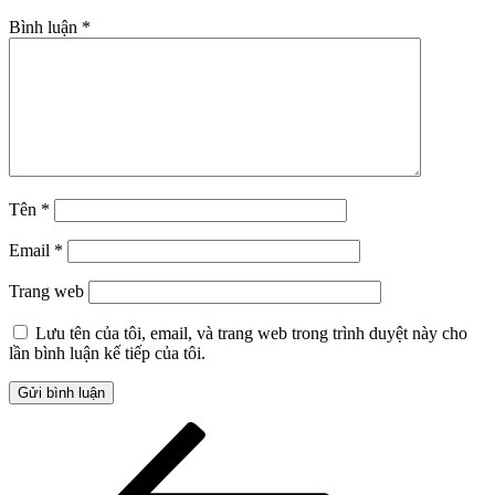
Bình luận
*
Tên
*
Email
*
Trang web
Lưu tên của tôi, email, và trang web trong trình duyệt này cho
lần bình luận kế tiếp của tôi.
Điều
Bài
cũ
hướng
hơn
bài