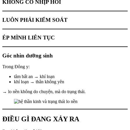
KHÔNG CÓ NHỊP HỒI
LUÔN PHẢI KIỂM SOÁT
ÉP MÌNH LIÊN TỤC
Góc nhìn dưỡng sinh
Trong Đông y:
tâm bất an → khí loạn
khí loạn → thân không yên
→ lo nền không do chuyện, mà do trạng thái.
ĐIỀU GÌ ĐANG XẢY RA