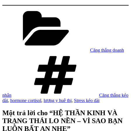
Danh
mục
Căng thẳng doanh
Tag
nhân
Căng thẳng kéo
dài
,
hormone cortisol
,
lương y huê thị
,
Stress kéo dài
Một trả lời cho “HỆ THẦN KINH VÀ
TRẠNG THÁI LO NỀN – VÌ SAO BẠN
LUÔN BẤT AN NHẸ”