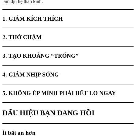
làm dịu hệ thần kinh.
1. GIẢM KÍCH THÍCH
2. THỞ CHẬM
3. TẠO KHOẢNG “TRỐNG”
4. GIẢM NHỊP SỐNG
5. KHÔNG ÉP MÌNH PHẢI HẾT LO NGAY
DẤU HIỆU BẠN ĐANG HỒI
Ít bất an hơn