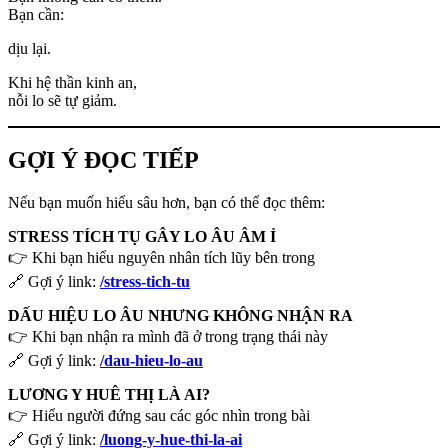
Bạn cần:
dịu lại.
Khi hệ thần kinh an,
nỗi lo sẽ tự giảm.
GỢI Ý ĐỌC TIẾP
Nếu bạn muốn hiểu sâu hơn, bạn có thể đọc thêm:
STRESS TÍCH TỤ GÂY LO ÂU ÂM Ỉ
👉 Khi bạn hiểu nguyên nhân tích lũy bên trong
🔗 Gợi ý link:
/stress-tich-tu
DẤU HIỆU LO ÂU NHƯNG KHÔNG NHẬN RA
👉 Khi bạn nhận ra mình đã ở trong trạng thái này
🔗 Gợi ý link:
/dau-hieu-lo-au
LƯƠNG Y HUÊ THỊ LÀ AI?
👉 Hiểu người đứng sau các góc nhìn trong bài
🔗 Gợi ý link:
/luong-y-hue-thi-la-ai