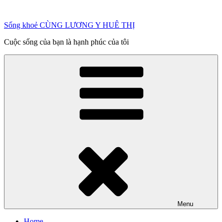
Chuyển
đến
Sống khoẻ CÙNG LƯƠNG Y HUÊ THỊ
phần
nội
Cuộc sống của bạn là hạnh phúc của tôi
dung
Menu
Home