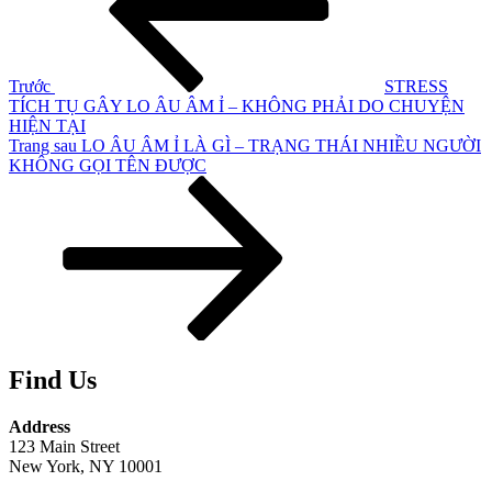
viết
Trước
STRESS
TÍCH TỤ GÂY LO ÂU ÂM Ỉ – KHÔNG PHẢI DO CHUYỆN
HIỆN TẠI
Bài
Trang sau
LO ÂU ÂM Ỉ LÀ GÌ – TRẠNG THÁI NHIỀU NGƯỜI
tiếp
KHÔNG GỌI TÊN ĐƯỢC
theo
Find Us
Address
123 Main Street
New York, NY 10001