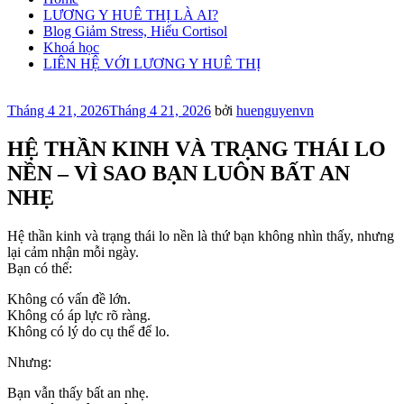
LƯƠNG Y HUÊ THỊ LÀ AI?
Blog Giảm Stress, Hiểu Cortisol
Khoá học
LIÊN HỆ VỚI LƯƠNG Y HUÊ THỊ
Đăng
Tháng 4 21, 2026
Tháng 4 21, 2026
bởi
huenguyenvn
trong
HỆ THẦN KINH VÀ TRẠNG THÁI LO
NỀN – VÌ SAO BẠN LUÔN BẤT AN
NHẸ
Hệ thần kinh và trạng thái lo nền là thứ bạn không nhìn thấy, nhưng
lại cảm nhận mỗi ngày.
Bạn có thể:
Không có vấn đề lớn.
Không có áp lực rõ ràng.
Không có lý do cụ thể để lo.
Nhưng:
Bạn vẫn thấy bất an nhẹ.