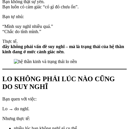
Bạn không thật sự yên.
Bạn luôn có cảm giác “có gì đó chưa ổn”.
Bạn tự nhủ:
“Mình suy nghĩ nhiều quá.”
“Chắc do tính mình.”
Thực tế,
đây không phải vấn đề suy nghĩ – mà là trạng thái của hệ thần
kinh đang ở mức cảnh giác nền
.
LO KHÔNG PHẢI LÚC NÀO CŨNG
DO SUY NGHĨ
Bạn quen với việc:
Lo → do nghĩ.
Nhưng thực tế:
nhiều lúc bạn không nghĩ gì cụ thể