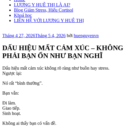
LƯƠNG Y HUÊ THỊ LÀ AI?
Blog Giảm Stress, Hiểu Cortisol
Khoá học
LIÊN HỆ VỚI LƯƠNG Y HUÊ THỊ
Đăng
Tháng 4 27, 2026
Tháng 5 4, 2026
bởi
huenguyenvn
trong
DẤU HIỆU MẤT CẢM XÚC – KHÔNG
PHẢI BẠN ỔN NHƯ BẠN NGHĨ
Dấu hiệu mất cảm xúc không rõ ràng như buồn hay stress.
Ngược lại:
Nó rất “bình thường”.
Bạn vẫn:
Đi làm.
Giao tiếp.
Sinh hoạt.
Không ai thấy bạn có vấn đề.