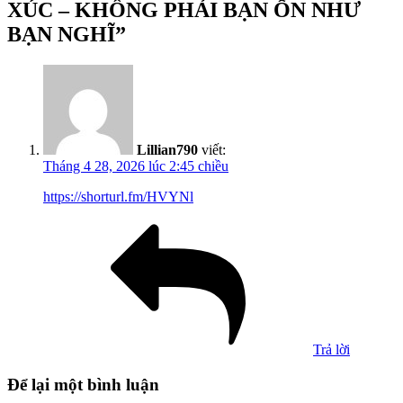
XÚC – KHÔNG PHẢI BẠN ỔN NHƯ
BẠN NGHĨ”
Lillian790
viết:
Tháng 4 28, 2026 lúc 2:45 chiều
https://shorturl.fm/HVYNl
Trả lời
Để lại một bình luận