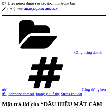
👉 Hiểu người đứng sau các góc nhìn trong bài
🔗 Gợi ý link:
/luong-y-hue-thi-la-ai
Danh
mục
Căng thẳng doanh
Tag
nhân
Căng thẳng kéo
dài
,
hormone cortisol
,
lương y huê thị
,
Stress kéo dài
Một trả lời cho “DẤU HIỆU MẤT CẢM