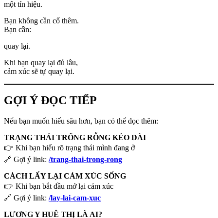
một tín hiệu.
Bạn không cần cố thêm.
Bạn cần:
quay lại.
Khi bạn quay lại đủ lâu,
cảm xúc sẽ tự quay lại.
GỢI Ý ĐỌC TIẾP
Nếu bạn muốn hiểu sâu hơn, bạn có thể đọc thêm:
TRẠNG THÁI TRỐNG RỖNG KÉO DÀI
👉 Khi bạn hiểu rõ trạng thái mình đang ở
🔗 Gợi ý link:
/trang-thai-trong-rong
CÁCH LẤY LẠI CẢM XÚC SỐNG
👉 Khi bạn bắt đầu mở lại cảm xúc
🔗 Gợi ý link:
/lay-lai-cam-xuc
LƯƠNG Y HUÊ THỊ LÀ AI?