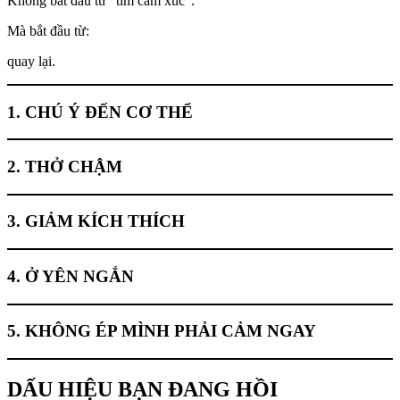
Không bắt đầu từ “tìm cảm xúc”.
Mà bắt đầu từ:
quay lại.
1. CHÚ Ý ĐẾN CƠ THỂ
2. THỞ CHẬM
3. GIẢM KÍCH THÍCH
4. Ở YÊN NGẮN
5. KHÔNG ÉP MÌNH PHẢI CẢM NGAY
DẤU HIỆU BẠN ĐANG HỒI