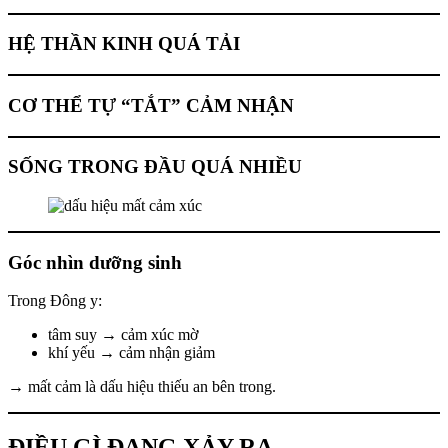
HỆ THẦN KINH QUÁ TẢI
CƠ THỂ TỰ “TẮT” CẢM NHẬN
SỐNG TRONG ĐẦU QUÁ NHIỀU
Góc nhìn dưỡng sinh
Trong Đông y:
tâm suy → cảm xúc mờ
khí yếu → cảm nhận giảm
→ mất cảm là dấu hiệu thiếu an bên trong.
ĐIỀU GÌ ĐANG XẢY RA