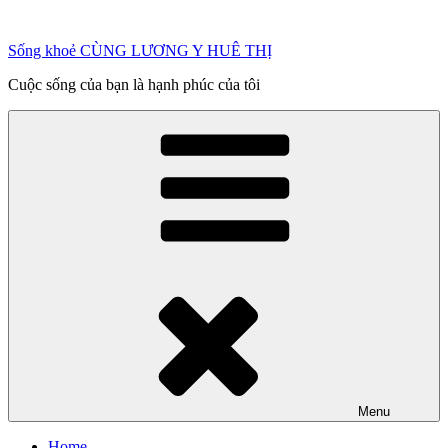
Chuyển
đến
Sống khoẻ CÙNG LƯƠNG Y HUÊ THỊ
phần
nội
Cuộc sống của bạn là hạnh phúc của tôi
dung
Menu
Home