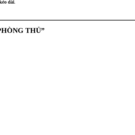
 kéo dài
.
“PHÒNG THỦ”