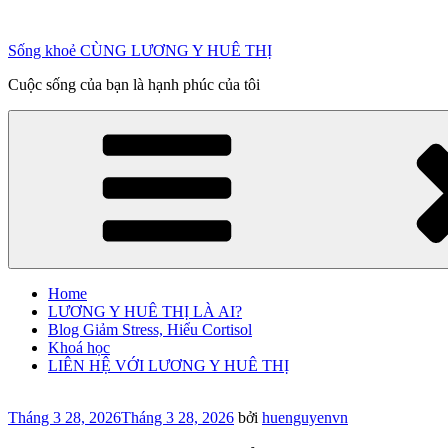
Chuyển
đến
Sống khoẻ CÙNG LƯƠNG Y HUÊ THỊ
phần
nội
Cuộc sống của bạn là hạnh phúc của tôi
dung
Home
LƯƠNG Y HUÊ THỊ LÀ AI?
Blog Giảm Stress, Hiểu Cortisol
Khoá học
LIÊN HỆ VỚI LƯƠNG Y HUÊ THỊ
Đăng
Tháng 3 28, 2026
Tháng 3 28, 2026
bởi
huenguyenvn
trong