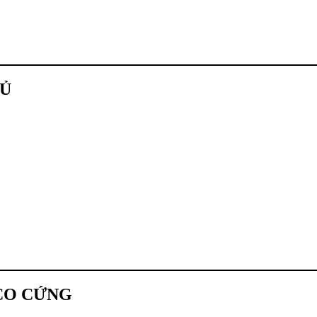
ĐỦ
CO CỨNG